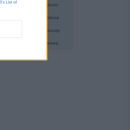
B’s List of
și
Exclusiv
Moldova
cut
Horoscop
Vremea