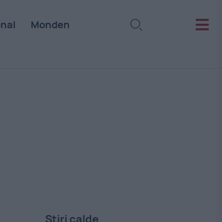
onal
Monden
Stiri calde