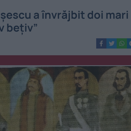
șescu a învrăjbit doi mari
av bețiv”