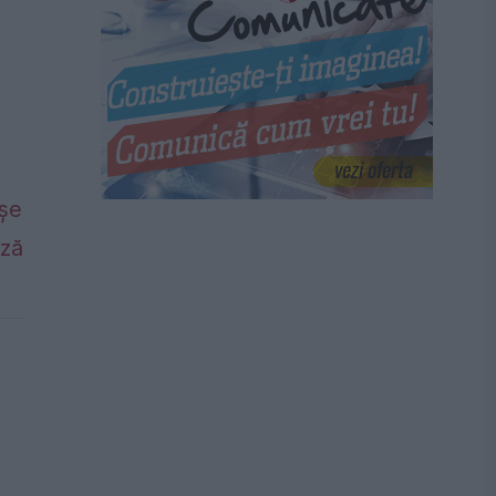
așe
ază