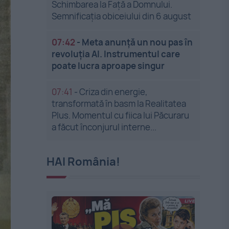
Schimbarea la Față a Domnului.
Semnificația obiceiului din 6 august
07:42
-
Meta anunță un nou pas în
revoluția AI. Instrumentul care
poate lucra aproape singur
07:41
-
Criza din energie,
transformată în basm la Realitatea
Plus. Momentul cu fiica lui Păcuraru
a făcut înconjurul interne...
HAI România!