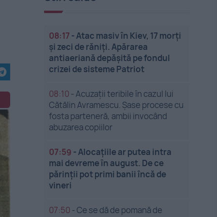
08:17
-
Atac masiv în Kiev, 17 morți
și zeci de răniți. Apărarea
antiaeriană depășită pe fondul
crizei de sisteme Patriot
08:10
-
Acuzații teribile în cazul lui
Cătălin Avramescu. Șase procese cu
fosta parteneră, ambii invocând
abuzarea copiilor
07:59
-
Alocațiile ar putea intra
mai devreme în august. De ce
părinții pot primi banii încă de
vineri
07:50
-
Ce se dă de pomană de