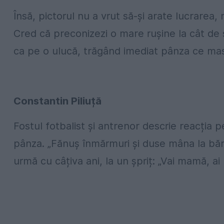
Însă, pictorul nu a vrut să-și arate lucrarea,
Cred că preconizezi o mare rușine la cât de s
ca pe o ulucă, trăgând imediat pânza ce masc
Constantin Piliuță
Fostul fotbalist și antrenor descrie reacția 
pânza. „Fănuș înmărmuri și duse mâna la bărb
urmă cu câțiva ani, la un șpriț: „Vai mamă, ai