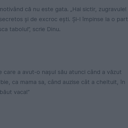
 motivând că nu este gata. „Hai sictir, zugravule!
ecretos și de excroc ești. Și-l împinse la o par
a tabolul”, scrie Dinu.
pe care a avut-o nașul său atunci când a văzut
ie, ca mama sa, când auzise cât a cheltuit, în
 băut vaca!”