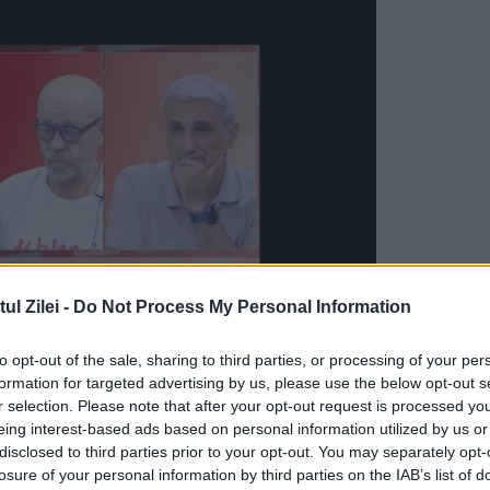
l Zilei -
Do Not Process My Personal Information
to opt-out of the sale, sharing to third parties, or processing of your per
formation for targeted advertising by us, please use the below opt-out s
multilateral dezvoltată, Nicolae Ceaușescu a reuș
r selection. Please note that after your opt-out request is processed y
vanitatea dictatorului. Cultul personalității era l
eing interest-based ads based on personal information utilized by us or
disclosed to third parties prior to your opt-out. You may separately opt-
nit cam în toate domeniile. Astfel că nu putea li
losure of your personal information by third parties on the IAB’s list of