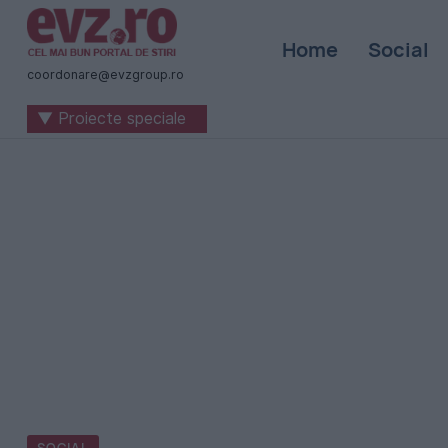
Știri
Home
Social
naționale
coordonare@evzgroup.ro
și
▼ Proiecte speciale
internaționale
|
România
-
Evenimentul
Zilei