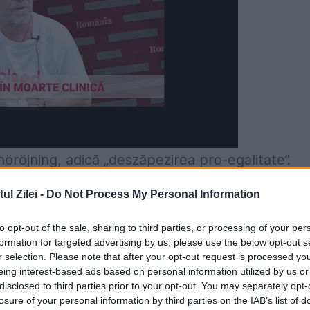
nöröjning, adică „deszăpezirea pro-egalitate”.
n 2015, unde majoritatea este formată din socia
l Zilei -
Do Not Process My Personal Information
ină acordă prioritate în deszăpezire trotuarelor,
to opt-out of the sale, sharing to third parties, or processing of your per
s mame care își duc copiii la școală – în
formation for targeted advertising by us, please use the below opt-out s
ar fi folosite mai ales de bărbații la volan.
r selection. Please note that after your opt-out request is processed y
eing interest-based ads based on personal information utilized by us or
disclosed to third parties prior to your opt-out. You may separately opt-
una noiembrie au pus însă la grea încercare
losure of your personal information by third parties on the IAB’s list of