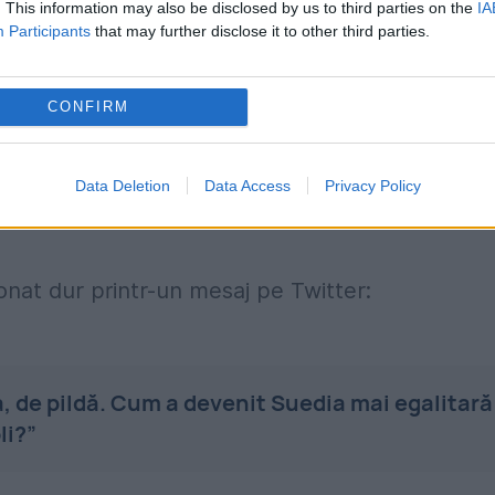
ckholm, Automobiliștii s-au trezit că stau ore
. This information may also be disclosed by us to third parties on the
IA
Participants
that may further disclose it to other third parties.
 prioritate la deszăpezire trotuarelor.
 că autobuzele care duceau copiii nu au putut
CONFIRM
Data Deletion
Data Access
Privacy Policy
mbulanțele sau mașinile de pompieri au fost
onat dur printr-un mesaj pe Twitter:
, de pildă. Cum a devenit Suedia mai egalitară
li?”