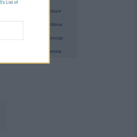
B’s List of
Exclusiv
Moldova
Horoscop
Vremea