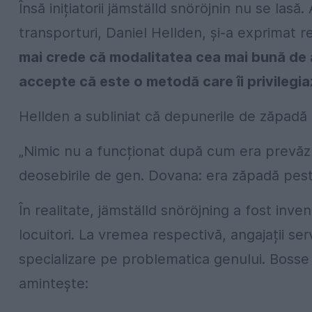
Însă inițiatorii jämställd snöröjnin nu se lasă
transporturi, Daniel Hellden, și-a exprimat 
mai crede că modalitatea cea mai bună de a 
accepte că este o metodă care îi privilegia
Hellden a subliniat că depunerile de zăpadă a
„Nimic nu a funcționat după cum era prevăzu
deosebirile de gen. Dovana: era zăpadă pest
În realitate, jämställd snöröjning a fost inv
locuitori. La vremea respectivă, angajații ser
specializare pe problematica genului. Bosse Bjo
amintește: