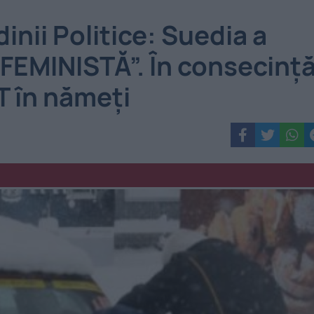
inii Politice: Suedia a
FEMINISTĂ”. În consecință
 în nămeți