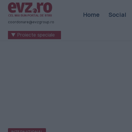
Știri
Home
Social
naționale
coordonare@evzgroup.ro
și
▼ Proiecte speciale
internaționale
|
România
-
Evenimentul
Zilei