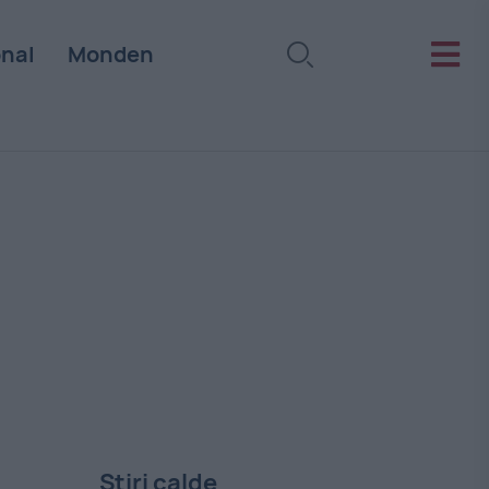
onal
Monden
Stiri calde