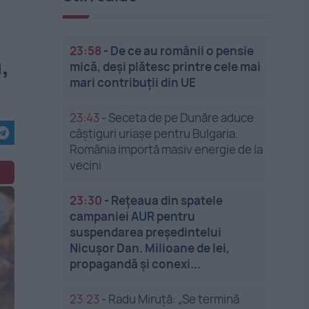
23:58
-
De ce au românii o pensie
,
mică, deși plătesc printre cele mai
mari contribuții din UE
23:43
-
Seceta de pe Dunăre aduce
câștiguri uriașe pentru Bulgaria.
România importă masiv energie de la
vecini
23:30
-
Rețeaua din spatele
campaniei AUR pentru
suspendarea președintelui
Nicușor Dan. Milioane de lei,
propagandă și conexi...
23:23
-
Radu Miruță: „Se termină