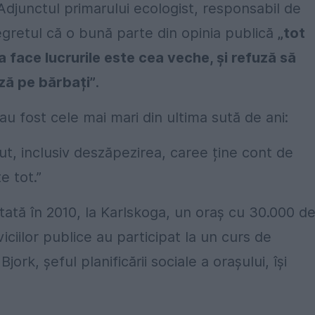
. Adjunctul primarului ecologist, responsabil de
regretul că o bună parte din opinia publică
„tot
face lucrurile este cea veche, și refuză să
ză pe bărbați”
.
u fost cele mai mari din ultima sută de ani:
t, inclusiv deszăpezirea, caree ține cont de
e tot.”
entată în 2010, la Karlskoga, un oraș cu 30.000 d
viciilor publice au participat la un curs de
rk, șeful planificării sociale a orașului, își