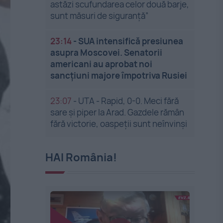
astăzi scufundarea celor două barje,
sunt măsuri de siguranţă”
23:14
-
SUA intensifică presiunea
asupra Moscovei. Senatorii
americani au aprobat noi
sancțiuni majore împotriva Rusiei
23:07
-
UTA - Rapid, 0-0. Meci fără
sare și piper la Arad. Gazdele rămân
fără victorie, oaspeții sunt neînvinși
HAI România!