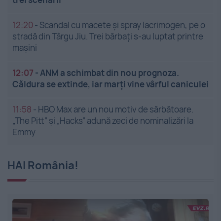
12:20
-
Scandal cu macete și spray lacrimogen, pe o
stradă din Târgu Jiu. Trei bărbați s-au luptat printre
mașini
12:07
-
ANM a schimbat din nou prognoza.
Căldura se extinde, iar marți vine vârful caniculei
11:58
-
HBO Max are un nou motiv de sărbătoare.
„The Pitt” și „Hacks” adună zeci de nominalizări la
Emmy
HAI România!