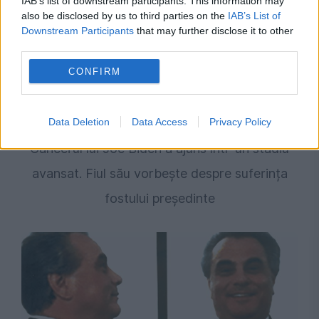
IAB’s list of downstream participants. This information may
also be disclosed by us to third parties on the
IAB’s List of
Downstream Participants
that may further disclose it to other
third parties.
CONFIRM
INTERNATIONAL
Data Deletion
Data Access
Privacy Policy
Cancerul lui Joe Biden a ajuns într-un stadiu
avansat. Fiul său vorbește despre suferința
fostului președinte