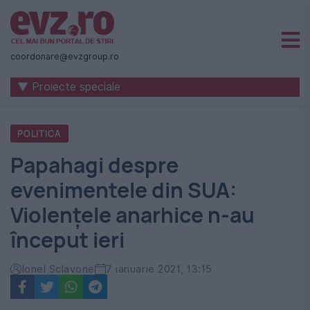
Știri
naționale
coordonare@evzgroup.ro
și
▼ Proiecte speciale
internaționale
|
POLITICA
România
Papahagi despre
-
evenimentele din SUA:
Evenimentul
Violențele anarhice n-au
Zilei
început ieri
Ionel Sclavone
7 ianuarie 2021, 13:15