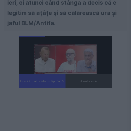
ieri, ci atunci când stânga a decis că e
legitim să ațâțe și să călărească ura și
jaful BLM/Antifa.
Următorul videoclip în 4
Anulează