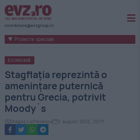
Știri
naționale
coordonare@evzgroup.ro
și
▼ Proiecte speciale
internaționale
|
ECONOMIE
România
Stagflația reprezintă o
-
amenințare puternică
Evenimentul
pentru Grecia, potrivit
Zilei
Moody`s
Dragoș Lefterescu
3 august 2022, 20:11