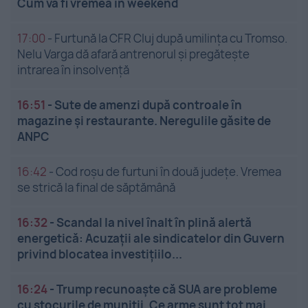
Cum va fi vremea în weekend
17:00
-
Furtună la CFR Cluj după umilința cu Tromso.
Nelu Varga dă afară antrenorul și pregătește
intrarea în insolvență
16:51
-
Sute de amenzi după controale în
magazine și restaurante. Neregulile găsite de
ANPC
16:42
-
Cod roșu de furtuni în două județe. Vremea
se strică la final de săptămână
16:32
-
Scandal la nivel înalt în plină alertă
energetică: Acuzații ale sindicatelor din Guvern
privind blocatea investițiilo...
16:24
-
Trump recunoaște că SUA are probleme
cu stocurile de muniții. Ce arme sunt tot mai