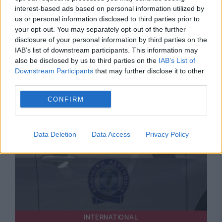
interest-based ads based on personal information utilized by
us or personal information disclosed to third parties prior to
your opt-out. You may separately opt-out of the further
ECONOMIE
disclosure of your personal information by third parties on the
IAB’s list of downstream participants. This information may
Zi decisivă pentru România. Moody’s anunță
also be disclosed by us to third parties on the
IAB’s List of
Downstream Participants
that may further disclose it to other
ratingul care poate influența costul
third parties.
împrumuturilor
CONFIRM
Data Deletion
Data Access
Privacy Policy
INTERNATIONAL