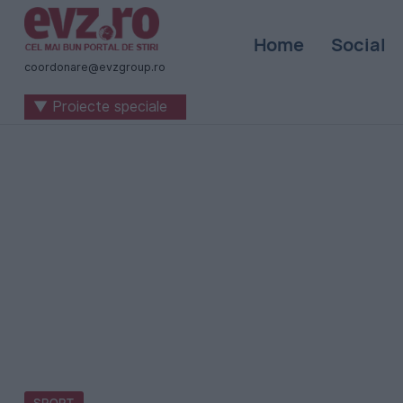
Știri
Home
Social
naționale
coordonare@evzgroup.ro
și
▼ Proiecte speciale
internaționale
|
România
-
Evenimentul
Zilei