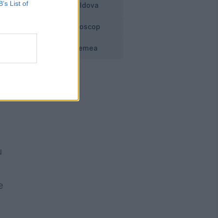
B’s List of
Moldova
al
Horoscop
Vremea
și
u
e