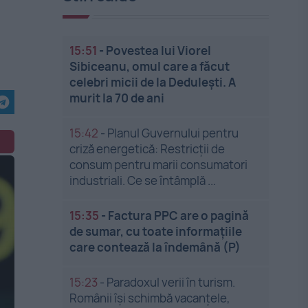
15:51
-
Povestea lui Viorel
Sibiceanu, omul care a făcut
celebri micii de la Dedulești. A
murit la 70 de ani
15:42
-
Planul Guvernului pentru
criză energetică: Restricții de
consum pentru marii consumatori
industriali. Ce se întâmplă ...
15:35
-
Factura PPC are o pagină
de sumar, cu toate informațiile
care contează la îndemână (P)
15:23
-
Paradoxul verii în turism.
Românii își schimbă vacanțele,