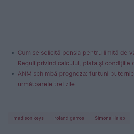
Cum se solicită pensia pentru limită de vâ
Reguli privind calculul, plata și condițiil
ANM schimbă prognoza: furtuni puternice
următoarele trei zile
madison keys
roland garros
Simona Halep