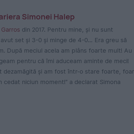
cariera Simonei Halep
 Garros
din 2017. Pentru mine, și nu sunt
 avut set și 3-0 și minge de 4-0… Era greu să
ăm. După meciul acela am plâns foarte mult! Au
ângeam pentru că îmi aduceam aminte de meci!
dezamăgită și am fost într-o stare foarte, foa
 cedat niciun moment!” a declarat Simona