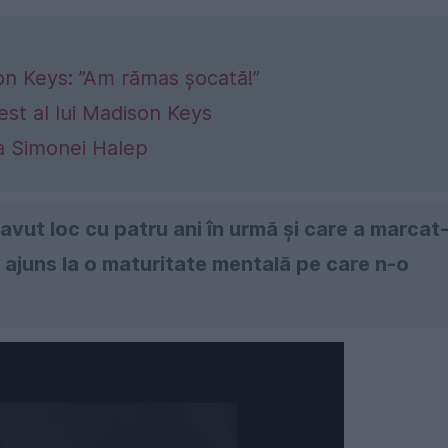
on Keys: ”Am rămas șocată!”
est al lui Madison Keys
ra Simonei Halep
vut loc cu patru ani în urmă şi care a marcat
a ajuns la o maturitate mentală pe care n-o