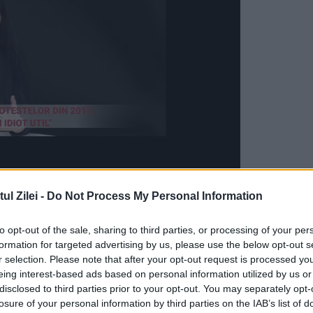
on Keys în finala de la Montreal 2016, scor 7-
l Zilei -
Do Not Process My Personal Information
l sportivei. În opinia sportivei australienii şi
to opt-out of the sale, sharing to third parties, or processing of your per
 cazul lor neexistând „autopresiunea”.
formation for targeted advertising by us, please use the below opt-out s
r selection. Please note that after your opt-out request is processed y
 Madison Keys: ”Am rămas șocată!”
eing interest-based ads based on personal information utilized by us or
disclosed to third parties prior to your opt-out. You may separately opt-
losure of your personal information by third parties on the IAB’s list of
ă împotriva sportivei din USA,
Madison Keys
(2