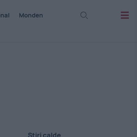
onal
Monden
Stiri calde