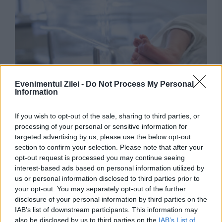
Evenimentul Zilei -
Do Not Process My Personal
Information
SOCIAL
If you wish to opt-out of the sale, sharing to third parties, or
O ieșeancă a devenit mamă la 55 de ani. Caz
processing of your personal or sensitive information for
unic în istoria maternității din oraș
targeted advertising by us, please use the below opt-out
section to confirm your selection. Please note that after your
opt-out request is processed you may continue seeing
interest-based ads based on personal information utilized by
us or personal information disclosed to third parties prior to
your opt-out. You may separately opt-out of the further
disclosure of your personal information by third parties on the
IAB’s list of downstream participants. This information may
also be disclosed by us to third parties on the
IAB’s List of