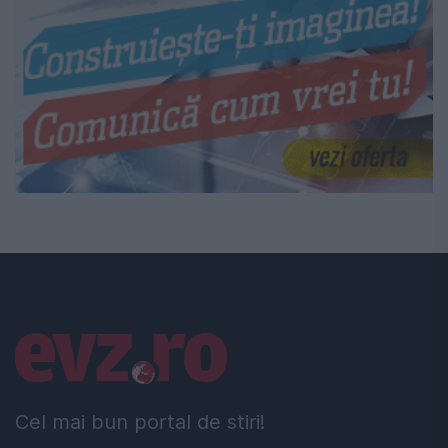
Linkuri utile
Cel mai bun portal de stiri!