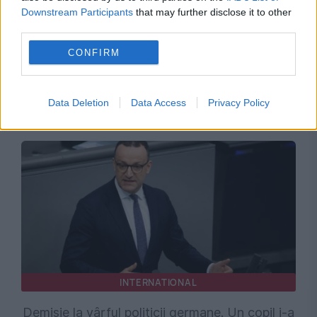
Downstream Participants
that may further disclose it to other
third parties.
EVENIMENTUL ISTORIC
CONFIRM
88 de ani de la moartea Reginei Maria.
Data Deletion
Data Access
Privacy Policy
Drama, exilul interior și ultimul drum spre casă
INTERNATIONAL
Demisie la vârful politicii germane. Un copil i-a