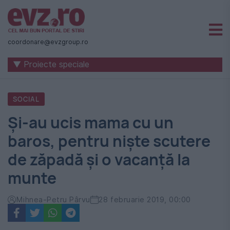
Știri
naționale
coordonare@evzgroup.ro
și
▼ Proiecte speciale
internaționale
|
SOCIAL
România
Și-au ucis mama cu un
-
baros, pentru niște scutere
Evenimentul
de zăpadă și o vacanță la
Zilei
munte
Mihnea-Petru Pârvu
28 februarie 2019, 00:00