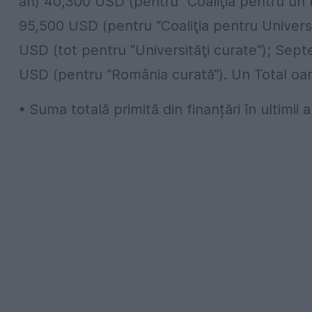
an) 40,300 USD (pentru “Coaliţia pentru un P
95,500 USD (pentru “Coaliţia pentru Universit
USD (tot pentru “Universităţi curate“); Septem
USD (pentru “România curată“). Un Total o
• Suma totală primită din finanțări în ultimii 