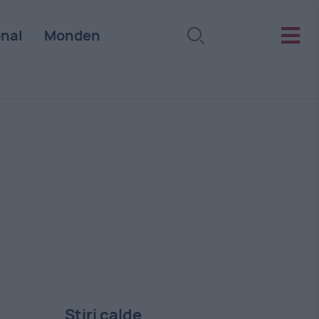
onal
Monden
Stiri calde