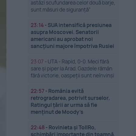
astăzi scufundarea celor două barje,
sunt măsuri de siguranţă”
23:14
-
SUA intensifică presiunea
asupra Moscovei. Senatorii
americani au aprobat noi
sancțiuni majore împotriva Rusiei
23:07
-
UTA - Rapid, 0-0. Meci fără
sare și piper la Arad. Gazdele rămân
fără victorie, oaspeții sunt neînvinși
22:57
-
România evită
retrogradarea, potrivit surselor.
Ratingul țării ar urma să fie
menținut de Moody’s
22:48
-
Rovinieta și TollRo,
schimbări importante din toamnă.