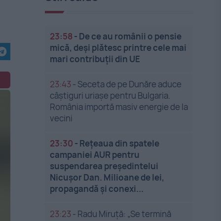
23:58
-
De ce au românii o pensie
mică, deși plătesc printre cele mai
mari contribuții din UE
23:43
-
Seceta de pe Dunăre aduce
câștiguri uriașe pentru Bulgaria.
România importă masiv energie de la
vecini
23:30
-
Rețeaua din spatele
campaniei AUR pentru
suspendarea președintelui
Nicușor Dan. Milioane de lei,
propagandă și conexi...
23:23
-
Radu Miruță: „Se termină