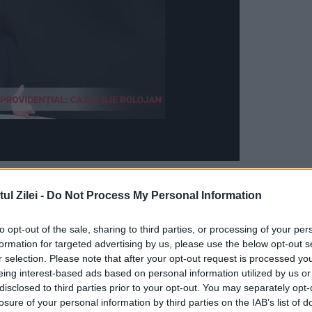
l Zilei -
Do Not Process My Personal Information
to opt-out of the sale, sharing to third parties, or processing of your per
formation for targeted advertising by us, please use the below opt-out s
r selection. Please note that after your opt-out request is processed y
eing interest-based ads based on personal information utilized by us or
 activiste amendată cu 2.000 de lei pentru
disclosed to third parties prior to your opt-out. You may separately opt-
condus de Alina Mungiu Pippidi să deschidă un
losure of your personal information by third parties on the IAB’s list of