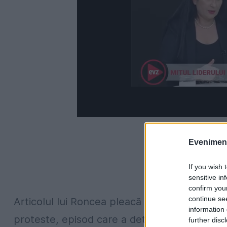
Evenimentu
If you wish 
sensitive in
confirm you
continue se
Articolul lui Roncea pleacă de la cazul unei
information 
proteste, episod care a determinat site-ul 
further disc