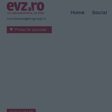
Știri
Home
Social
naționale
coordonare@evzgroup.ro
și
▼ Proiecte speciale
internaționale
|
România
-
Evenimentul
Zilei