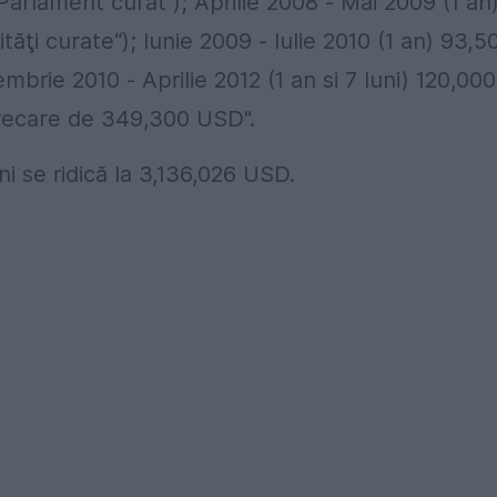
arlament curat“); Aprilie 2008 ‐ Mai 2009 (1 an
ăţi curate“); Iunie 2009 ‐ Iulie 2010 (1 an) 93,5
brie 2010 ‐ Aprilie 2012 (1 an si 7 luni) 120,000
arecare de 349,300 USD".
ani se ridică la 3,136,026 USD.