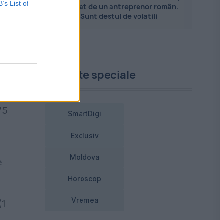
B’s List of
explicat de un antreprenor român.
Sunt destul de volatili
de
Proiecte speciale
n
75
SmartDigi
Exclusiv
Moldova
e
Horoscop
Vremea
(1