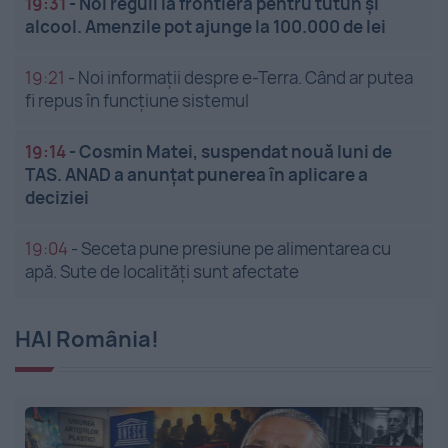
19:31
-
Noi reguli la frontieră pentru tutun și
alcool. Amenzile pot ajunge la 100.000 de lei
19:21
-
Noi informații despre e-Terra. Când ar putea
fi repus în funcțiune sistemul
19:14
-
Cosmin Matei, suspendat nouă luni de
TAS. ANAD a anunțat punerea în aplicare a
deciziei
19:04
-
Seceta pune presiune pe alimentarea cu
apă. Sute de localități sunt afectate
HAI România!