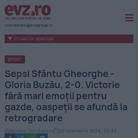
Știri
naționale
coordonare@evzgroup.ro
și
▼ Proiecte speciale
internaționale
|
SPORT
România
Sepsi Sfântu Gheorghe -
-
Gloria Buzău, 2-0. Victorie
Evenimentul
fără mari emoții pentru
Zilei
gazde, oaspeții se afundă la
retrogradare
Nicolae Comănescu
22 noiembrie 2024, 20:43