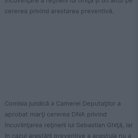
încuviinţare a reţinerii lui Ghiţă şi un altul pe
cererea privind arestarea preventivă.
Comisia juridică a Camerei Deputaţilor a
aprobat marţi cererea DNA privind
încuviinţarea reţinerii lui Sebastian Ghiţă, iar
în cazul arestării preventive a acestuia nu a