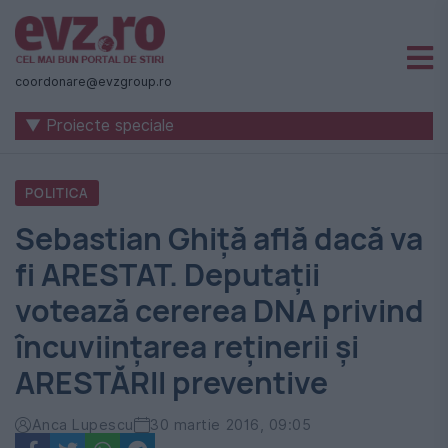
Știri
naționale
coordonare@evzgroup.ro
și
▼ Proiecte speciale
internaționale
|
POLITICA
România
Sebastian Ghiţă află dacă va
-
fi ARESTAT. Deputaţii
Evenimentul
votează cererea DNA privind
Zilei
încuviinţarea reţinerii şi
ARESTĂRII preventive
Anca Lupescu
30 martie 2016, 09:05