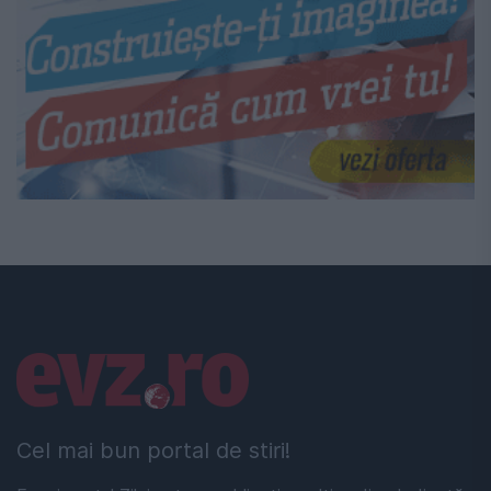
Linkuri utile
Cel mai bun portal de stiri!