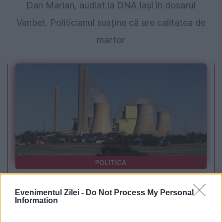
Dan Marian, audiat la DNA Iași în dosarul
Vanbet. Politicianul susține că are calitatea de
martor
POLITICA
PSD cere activarea mecanismului european
Evenimentul Zilei -
Do Not Process My Personal
de urgență pentru energie și susține
Information
menținerea centralelor pe cărbune. Critici la