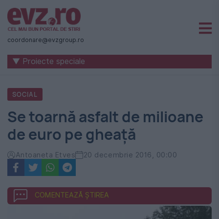
Știri
naționale
coordonare@evzgroup.ro
și
▼ Proiecte speciale
internaționale
|
SOCIAL
România
Se toarnă asfalt de milioane
-
de euro pe gheaţă
Evenimentul
Zilei
Antoaneta Etves
20 decembrie 2016, 00:00
COMENTEAZĂ ȘTIREA