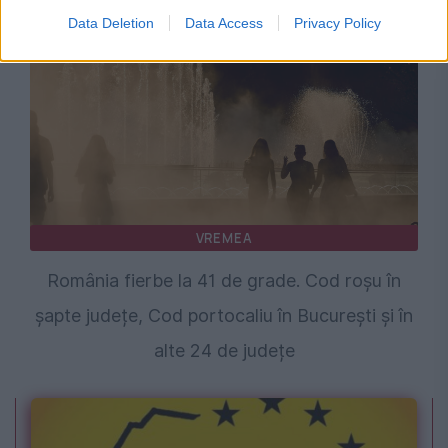
Data Deletion
Data Access
Privacy Policy
VREMEA
România fierbe la 41 de grade. Cod roșu în
șapte județe, Cod portocaliu în București și în
alte 24 de județe