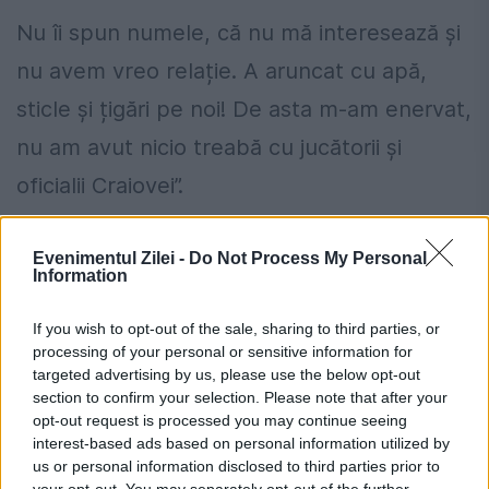
Nu îi spun numele, că nu mă interesează și
nu avem vreo relație. A aruncat cu apă,
sticle și țigări pe noi! De asta m-am enervat,
nu am avut nicio treabă cu jucătorii și
oficialii Craiovei”.
Florin Răducioiu, fost mare internațional
Evenimentul Zilei -
Do Not Process My Personal
român, a taxat huliganismul manifestat încă
Information
o dată de Săpunaru.
If you wish to opt-out of the sale, sharing to third parties, or
processing of your personal or sensitive information for
„Nu am cuvinte! Încercam să îmi aduc
targeted advertising by us, please use the below opt-out
section to confirm your selection. Please note that after your
aminte dacă am mai văzut așa ceva.
opt-out request is processed you may continue seeing
interest-based ads based on personal information utilized by
Comportament suburban, de stradă.
us or personal information disclosed to third parties prior to
Reprezinți un club istoric ca Rapid, nu te
your opt-out. You may separately opt-out of the further