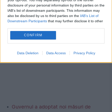
disclosure of your personal information by third parties on the
poți comporta în halul ăsta. E inadmisibil
IAB’s list of downstream participants. This information may
also be disclosed by us to third parties on the
IAB’s List of
pentru un căpitan.
Downstream Participants
that may further disclose it to other
third parties.
Oricât ai fi de provocat, nu ai voie să fii așa
CONFIRM
de agresiv. Mi-e milă de el, pur și simplu. Nu
știu ce caracterizare să mai găsesc. E o
Data Deletion
Data Access
Privacy Policy
rușine!”, a spus Răducioiu la Prima Sport.
Guvernul a adoptat noi măsuri de