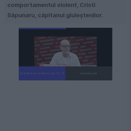
comportamentul violent, Cristi
Săpunaru, căpitanul giuleștenilor.
Următorul videoclip în 3
Anulează