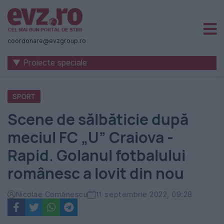
Știri
naționale
coordonare@evzgroup.ro
și
▼ Proiecte speciale
internaționale
|
SPORT
România
Scene de sălbăticie după
-
meciul FC „U” Craiova -
Evenimentul
Rapid. Golanul fotbalului
Zilei
românesc a lovit din nou
Nicolae Comănescu
11 septembrie 2022, 09:28