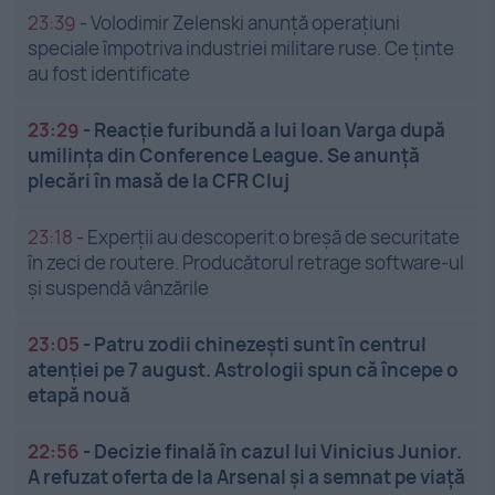
23:39
-
Volodimir Zelenski anunță operațiuni
speciale împotriva industriei militare ruse. Ce ținte
au fost identificate
23:29
-
Reacție furibundă a lui Ioan Varga după
umilința din Conference League. Se anunță
plecări în masă de la CFR Cluj
23:18
-
Experții au descoperit o breșă de securitate
în zeci de routere. Producătorul retrage software-ul
și suspendă vânzările
23:05
-
Patru zodii chinezești sunt în centrul
atenției pe 7 august. Astrologii spun că începe o
etapă nouă
22:56
-
Decizie finală în cazul lui Vinicius Junior.
A refuzat oferta de la Arsenal și a semnat pe viață