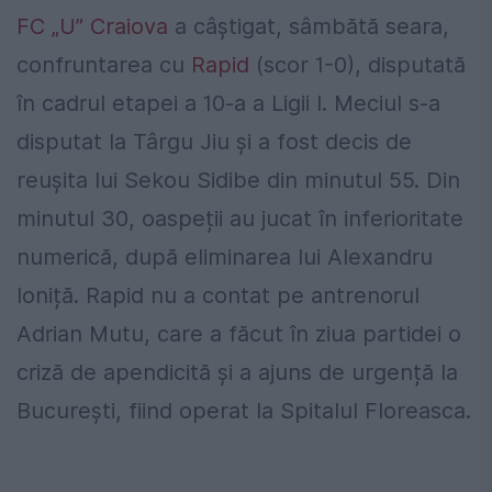
FC „U” Craiova
a câștigat, sâmbătă seara,
confruntarea cu
Rapid
(scor 1-0), disputată
în cadrul etapei a 10-a a Ligii I. Meciul s-a
disputat la Târgu Jiu și a fost decis de
reușita lui Sekou Sidibe din minutul 55. Din
minutul 30, oaspeții au jucat în inferioritate
numerică, după eliminarea lui Alexandru
Ioniță. Rapid nu a contat pe antrenorul
Adrian Mutu, care a făcut în ziua partidei o
criză de apendicită și a ajuns de urgență la
București, fiind operat la Spitalul Floreasca.