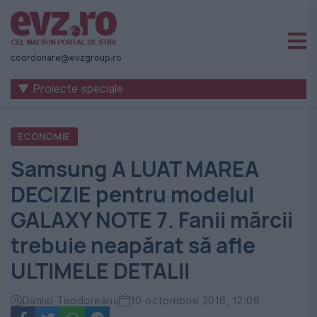
Știri
naționale
coordonare@evzgroup.ro
și
▼ Proiecte speciale
internaționale
|
ECONOMIE
România
Samsung A LUAT MAREA
-
DECIZIE pentru modelul
Evenimentul
GALAXY NOTE 7. Fanii mărcii
Zilei
trebuie neapărat să afle
ULTIMELE DETALII
Daniel Teodoreanu
10 octombrie 2016, 12:06