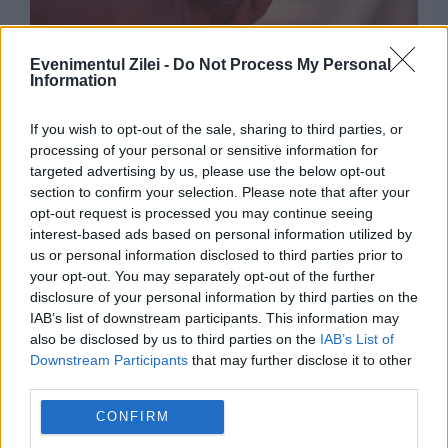
INTERNATIONAL
Evenimentul Zilei -
Do Not Process My Personal
Information
Verificarea simplă care îți arată dacă telefonul
If you wish to opt-out of the sale, sharing to third parties, or
Android este plin de aplicații inutile. Multe sunt
processing of your personal or sensitive information for
instalate din fabrică
targeted advertising by us, please use the below opt-out
section to confirm your selection. Please note that after your
opt-out request is processed you may continue seeing
interest-based ads based on personal information utilized by
us or personal information disclosed to third parties prior to
your opt-out. You may separately opt-out of the further
disclosure of your personal information by third parties on the
IAB’s list of downstream participants. This information may
also be disclosed by us to third parties on the
IAB’s List of
Downstream Participants
that may further disclose it to other
third parties.
POLITICA
CONFIRM