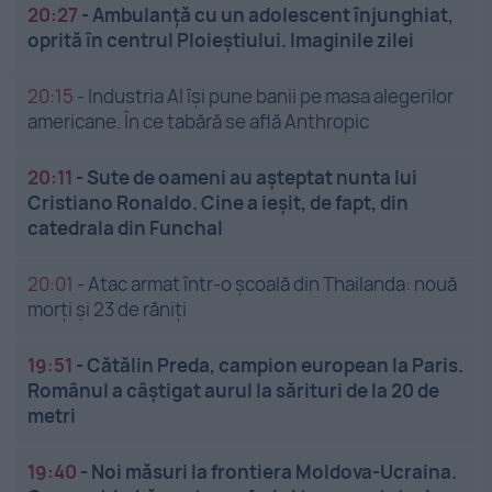
20:27
-
Ambulanță cu un adolescent înjunghiat,
oprită în centrul Ploieștiului. Imaginile zilei
20:15
-
Industria AI își pune banii pe masa alegerilor
americane. În ce tabără se află Anthropic
20:11
-
Sute de oameni au așteptat nunta lui
Cristiano Ronaldo. Cine a ieșit, de fapt, din
catedrala din Funchal
20:01
-
Atac armat într-o școală din Thailanda: nouă
morți și 23 de răniți
19:51
-
Cătălin Preda, campion european la Paris.
Românul a câștigat aurul la sărituri de la 20 de
metri
19:40
-
Noi măsuri la frontiera Moldova-Ucraina.