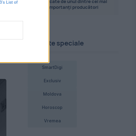
explicate de unul dintre cei mai
B’s List of
importanți producători
i,
Proiecte speciale
SmartDigi
Exclusiv
Moldova
Horoscop
Vremea