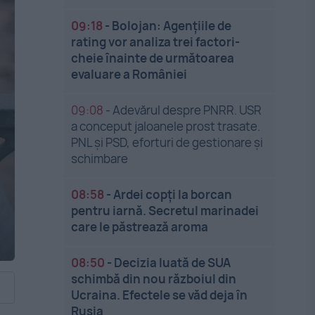
09:18
-
Bolojan: Agențiile de
rating vor analiza trei factori-
cheie înainte de următoarea
evaluare a României
09:08
-
Adevărul despre PNRR. USR
a conceput jaloanele prost trasate.
PNL și PSD, eforturi de gestionare și
schimbare
08:58
-
Ardei copți la borcan
pentru iarnă. Secretul marinadei
care le păstrează aroma
08:50
-
Decizia luată de SUA
schimbă din nou războiul din
Ucraina. Efectele se văd deja în
Rusia