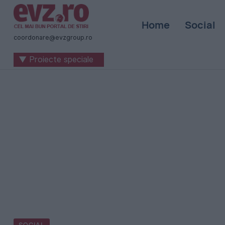
Știri
Home
Social
naționale
coordonare@evzgroup.ro
și
▼ Proiecte speciale
internaționale
|
România
-
Evenimentul
Zilei