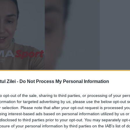
l Zilei -
Do Not Process My Personal Information
 anxietate și depresie
to opt-out of the sale, sharing to third parties, or processing of your per
formation for targeted advertising by us, please use the below opt-out s
r selection. Please note that after your opt-out request is processed y
, anxietatea, depresia şi dificultăţile parentale
eing interest-based ads based on personal information utilized by us or
apelat la serviciile de terapie psihologică şi
disclosed to third parties prior to your opt-out. You may separately opt-
losure of your personal information by third parties on the IAB’s list of