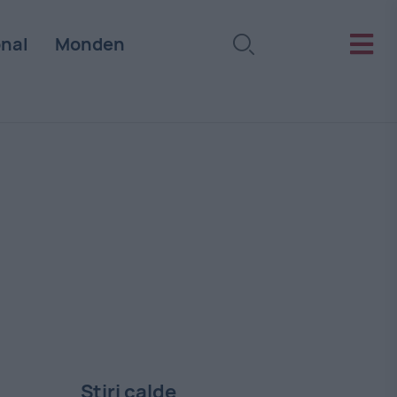
onal
Monden
Stiri calde