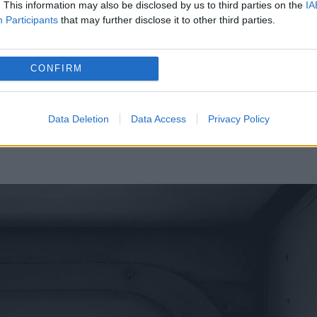
. This information may also be disclosed by us to third parties on the
IA
Participants
that may further disclose it to other third parties.
023,
psihologii
organizaţiei au tratat 678 de cazur
re copii de vârsta claselor primare,
CONFIRM
 - 215, urmaţi de adolescenţi (140) - care au avut
Data Deletion
Data Access
Privacy Policy
pre copii cu vârste mici, preşcolari care au avut