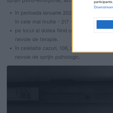
sprijin psiho-emoţional, astfel:
participants
Downstream 
în perioada ianuarie 2022 - decembrie 2
în cele mai multe - 217 - fiind vorba desp
pe locul al doilea fiind copii de gimnaziu
nevoie de terapie.
în celelalte cazuri, 106, a fost vorba des
nevoie de sprijin psihologic.