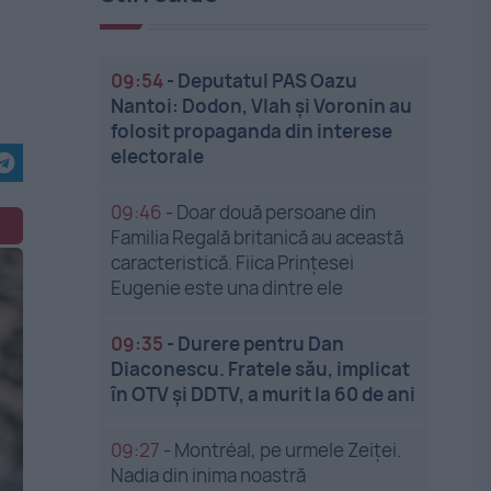
09:54
-
Deputatul PAS Oazu
u
Nantoi: Dodon, Vlah și Voronin au
folosit propaganda din interese
electorale
09:46
-
Doar două persoane din
Familia Regală britanică au această
caracteristică. Fiica Prințesei
Eugenie este una dintre ele
09:35
-
Durere pentru Dan
Diaconescu. Fratele său, implicat
în OTV și DDTV, a murit la 60 de ani
09:27
-
Montréal, pe urmele Zeiței.
Nadia din inima noastră