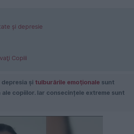
tate și depresie
aţi Copiii
, depresia şi
tulburările emoţionale
sunt
ale copiilor. Iar consecințele extreme sunt