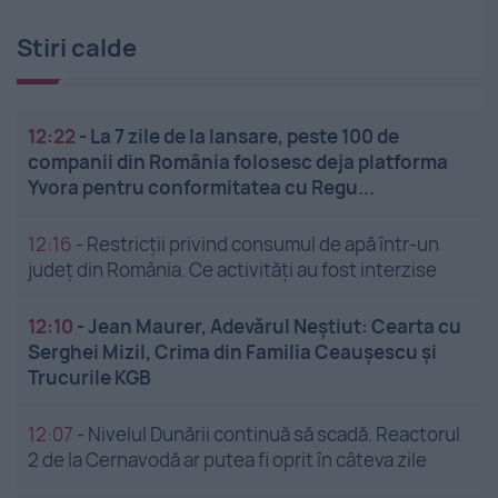
Stiri calde
12:22
-
La 7 zile de la lansare, peste 100 de
companii din România folosesc deja platforma
Yvora pentru conformitatea cu Regu...
12:16
-
Restricții privind consumul de apă într-un
județ din România. Ce activități au fost interzise
12:10
-
Jean Maurer, Adevărul Neștiut: Cearta cu
Serghei Mizil, Crima din Familia Ceaușescu și
Trucurile KGB
12:07
-
Nivelul Dunării continuă să scadă. Reactorul
2 de la Cernavodă ar putea fi oprit în câteva zile