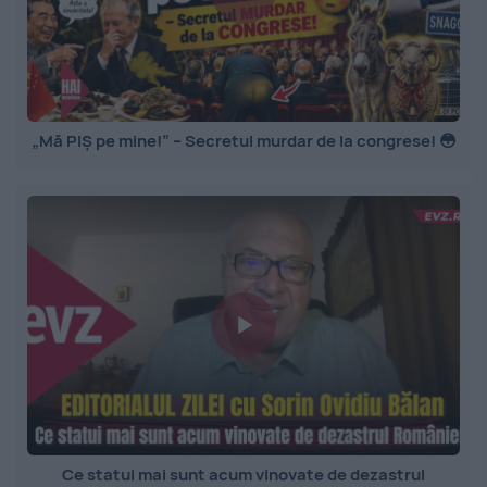
„Mă PIȘ pe mine!” – Secretul murdar de la congrese! 😳
Ce statui mai sunt acum vinovate de dezastrul