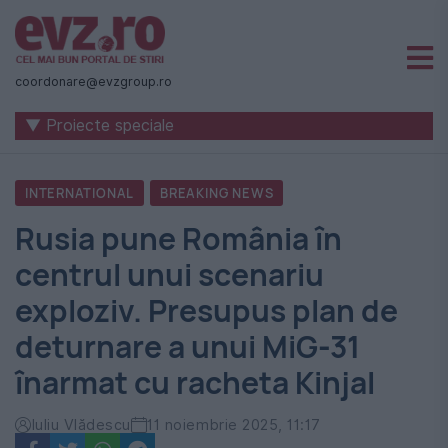
Știri
naționale
coordonare@evzgroup.ro
și
▼ Proiecte speciale
internaționale
|
INTERNATIONAL
BREAKING NEWS
România
Rusia pune România în
-
centrul unui scenariu
Evenimentul
exploziv. Presupus plan de
Zilei
deturnare a unui MiG-31
înarmat cu racheta Kinjal
Iuliu Vlădescu
11 noiembrie 2025, 11:17