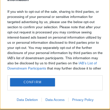
Anchetă în SUA după un incident în zbor cu
If you wish to opt-out of the sale, sharing to third parties, or
processing of your personal or sensitive information for
Donald Trump. Marine One și un avion de linie
targeted advertising by us, please use the below opt-out
section to confirm your selection. Please note that after your
s-au apropiat periculos
opt-out request is processed you may continue seeing
interest-based ads based on personal information utilized by
us or personal information disclosed to third parties prior to
your opt-out. You may separately opt-out of the further
disclosure of your personal information by third parties on the
IAB’s list of downstream participants. This information may
also be disclosed by us to third parties on the
IAB’s List of
Downstream Participants
that may further disclose it to other
third parties.
CONFIRM
SOCIAL
Eclipsa parțială de Soare din 12 august,
Data Deletion
Data Access
Privacy Policy
vizibilă și din România. Unde se vede cel mai