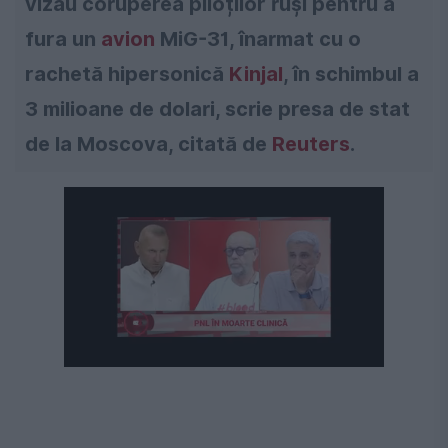
vizau coruperea piloților ruși pentru a
fura un
avion
MiG-31, înarmat cu o
rachetă hipersonică
Kinjal
, în schimbul a
3 milioane de dolari, scrie presa de stat
de la Moscova, citată de
Reuters
.
Următorul videoclip în 4
Anulează