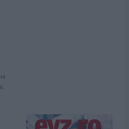
ni
e.