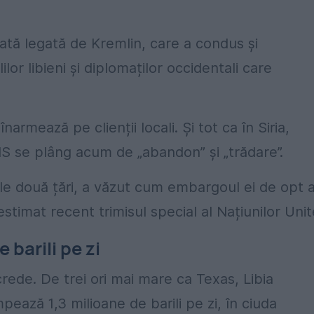
vată legată de Kremlin, care a condus și
lilor libieni și diplomaților occidentali care
i înarmează pe clienții locali. Și tot ca în Siria,
SIS se plâng acum de „abandon” și „trădare”.
e două țări, a văzut cum embargoul ei de opt a
stimat recent trimisul special al Națiunilor Unit
barili pe zi
rede. De trei ori mai mare ca Texas, Libia
ează 1,3 milioane de barili pe zi, în ciuda