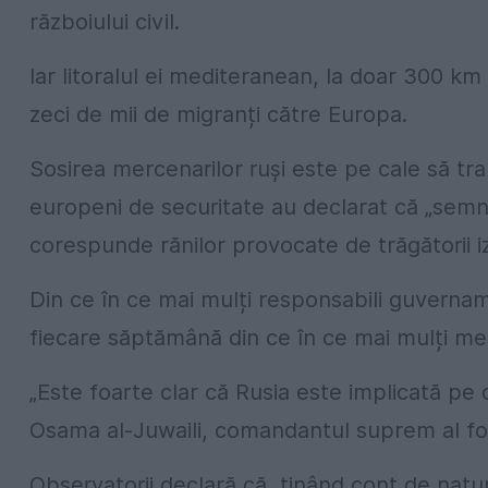
războiului civil.
Iar litoralul ei mediteranean, la doar 300 km
zeci de mii de migranți către Europa.
Sosirea mercenarilor ruși este pe cale să tra
europeni de securitate au declarat că „semnăt
corespunde rănilor provocate de trăgătorii izo
Din ce în ce mai mulți responsabili guvername
fiecare săptămână din ce în ce mai mulți mer
„Este foarte clar că Rusia este implicată pe d
Osama al-Juwaili, comandantul suprem al forțe
Observatorii declară că, ținând cont de nat