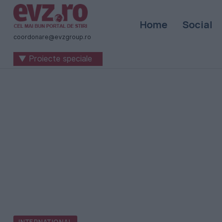
Știri
Home
Social
naționale
coordonare@evzgroup.ro
și
▼ Proiecte speciale
internaționale
|
România
-
Evenimentul
Zilei