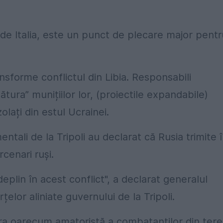
 de Italia, este un punct de plecare major pentr
nsforme conflictul din Libia. Responsabili
ura” munițiilor lor, (proiectile expandabile)
lați din estul Ucrainei.
ntali de la Tripoli au declarat că Rusia trimite 
cenari ruși.
eplin în acest conflict", a declarat generalul
lor aliniate guvernului de la Tripoli.
ura oarecum amatoristă a combatanților din tere