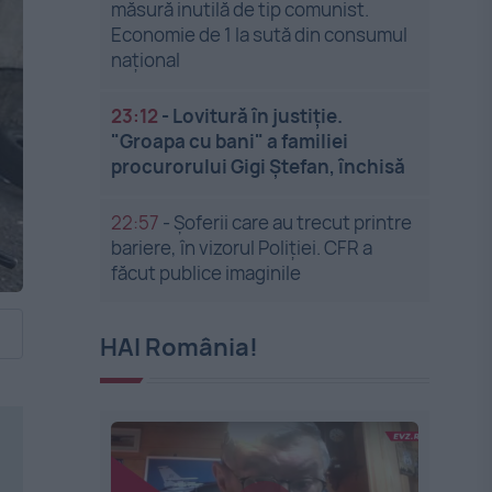
măsură inutilă de tip comunist.
Economie de 1 la sută din consumul
național
23:12
-
Lovitură în justiție.
"Groapa cu bani" a familiei
procurorului Gigi Ștefan, închisă
22:57
-
Șoferii care au trecut printre
bariere, în vizorul Poliției. CFR a
făcut publice imaginile
HAI România!