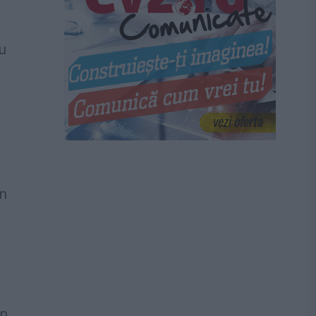
u
în
n,