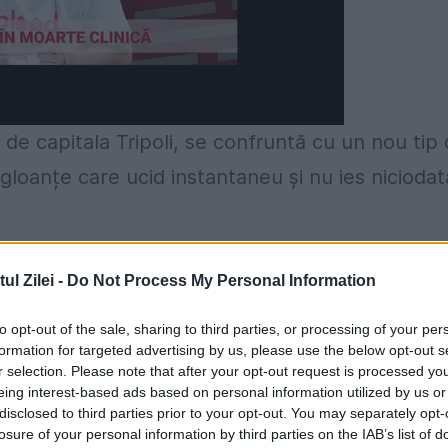
d de capitala Tripoli, se confruntă cu un nou tip
 gloanțe care ucid instantaneu și nu ies niciodat
lor ruși, unii fiind lunetiști. Absența rănilor
l Zilei -
Do Not Process My Personal Information
a munițiilor folosite de mercenarii ruși și în al
to opt-out of the sale, sharing to third parties, or processing of your per
formation for targeted advertising by us, please use the below opt-out s
r selection. Please note that after your opt-out request is processed y
 de combatanți ruși sosiți în Libia în cursul
eing interest-based ads based on personal information utilized by us or
disclosed to third parties prior to your opt-out. You may separately opt-
te campanii a Kremlinului pentru a-și reafirma
losure of your personal information by third parties on the IAB’s list of