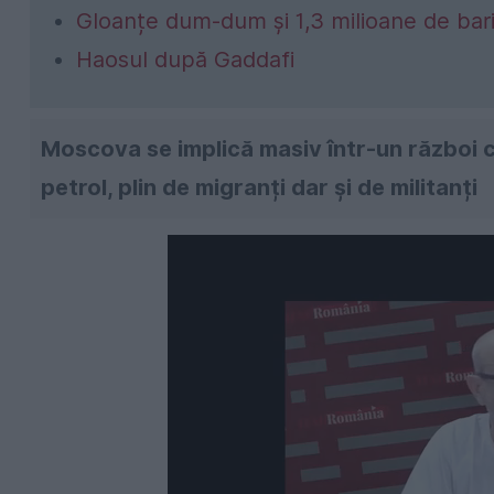
Gloanțe dum-dum și 1,3 milioane de baril
Haosul după Gaddafi
Moscova se implică masiv într-un război c
petrol, plin de migranți dar și de militanți