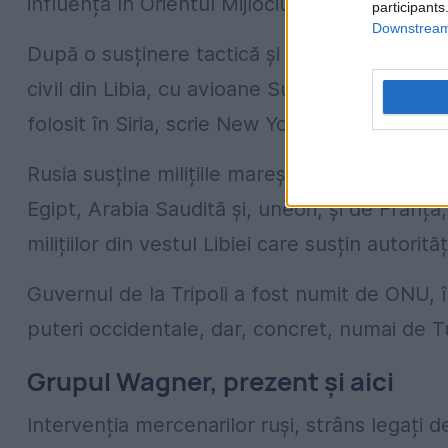
influența în Orientul Mijlociu și în Africa.
participants
Downstream 
După o susținere tactică și financiară de culi
civil din Libia, cu avioane Suhoi moderne, lune
folosit în Siria, scrie New York Times.
Rusia susține milițiile mareșalului Khalifa Haf
Egipt, Arabia Saudită și, uneori, și de Franța, 
milițiilor din vestul Libiei care susțin autorităț
Guvernul de la Tripoli a fost numit de ONU, în
puteri occidentale, dar, concret, numai de T
Grupul Wagner, prezent și aici
Intervenția mercenarilor ruși, strâns legați 