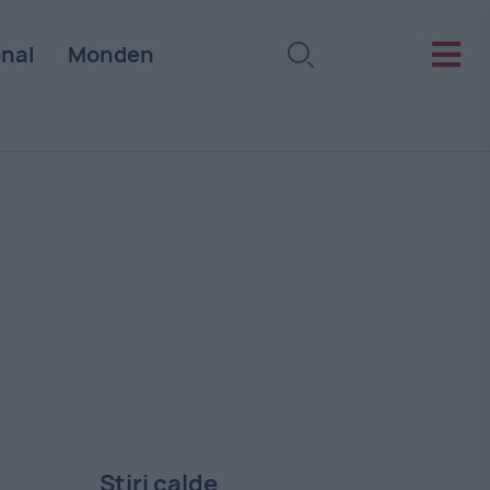
onal
Monden
Stiri calde