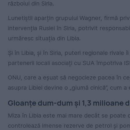
războiul din Siria.
Lunetiștii aparțin grupului Wagner, firmă pri
intervenția Rusiei în Siria, potrivit responsabi
urmăresc situația din Libia.
Și în Libia, și în Siria, puteri regionale rivale î
partenerii locali asociați cu SUA împotriva I
ONU, care a eșuat să negocieze pacea în cel
asupra Libiei devine o „glumă cinică”, cum a e
Gloanțe dum-dum și 1,3 milioane de 
Miza în Libia este mai mare decât se poate c
controlează imense rezerve de petrol și pomp