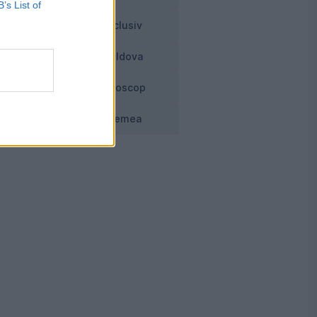
B’s List of
Exclusiv
Moldova
a
Horoscop
Vremea