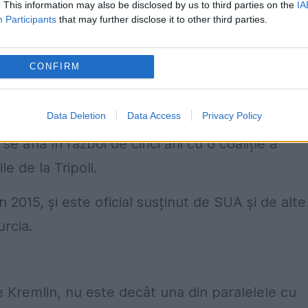
. This information may also be disclosed by us to third parties on the
IA
Participants
that may further disclose it to other third parties.
se, Rusia se implică mult mai direct în războiul
tiști, artilerie precisă: același meniu pe care l-
CONFIRM
Data Deletion
Data Access
Privacy Policy
tar, în estul Libiei. Haftar, susținut de Emirate,
se află în război de cinci ani cu o coaliție a
ile de la Tripoli.
 2015, și este oficial susținut de SUA și de alte
urcia.
de Kremlin, nu este decât una din paralelele cu