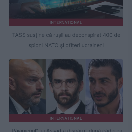
INTERNATIONAL
TASS susține că rușii au deconspirat 400 de
spioni NATO și ofițeri ucraineni
INTERNATIONAL
„Păianjenul” lui Assad a dispărut după căderea