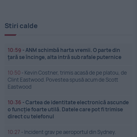
Stiri calde
10:59
-
ANM schimbă harta vremii. O parte din
țară se încinge, alta intră sub rafale puternice
10:50
-
Kevin Costner, trimis acasă de pe platou, de
Clint Eastwood. Povestea spusă acum de Scott
Eastwood
10:36
-
Cartea de identitate electronică ascunde
o funcție foarte utilă. Datele care pot fi trimise
direct cu telefonul
10:27
-
Incident grav pe aeroportul din Sydney.