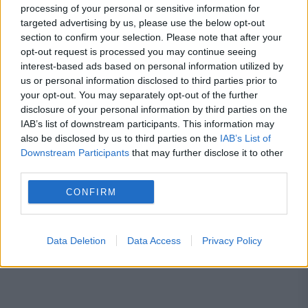
proprietari le înțeleg greșit și ajung să
processing of your personal or sensitive information for
targeted advertising by us, please use the below opt-out
plătească mai mult.Ce spune legea
section to confirm your selection. Please note that after your
opt-out request is processed you may continue seeing
Concediu 2026. Dreptul pe care mulți
interest-based ads based on personal information utilized by
salariați nu îl cunosc. Când se pot pierde
us or personal information disclosed to third parties prior to
your opt-out. You may separately opt-out of the further
zilele de concediu și când nu
disclosure of your personal information by third parties on the
IAB’s list of downstream participants. This information may
also be disclosed by us to third parties on the
IAB’s List of
Downstream Participants
that may further disclose it to other
third parties.
aleksandr lukasenko
bombardier
migranți
CONFIRM
polonia
rusia
Vladimir Putin
Data Deletion
Data Access
Privacy Policy