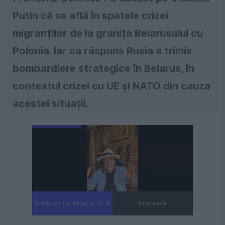
Putin că se află în spatele crizei
migranților de la granița Belarusului cu
Polonia. Iar ca răspuns Rusia a trimis
bombardiere strategice în Belarus, în
contextul crizei cu UE şi NATO din cauza
acestei situații.
Următorul videoclip în 4
Anulează