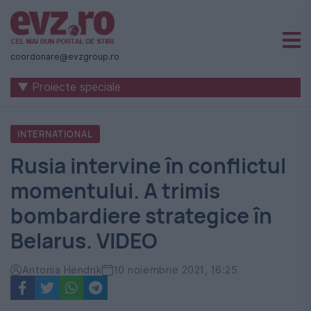
Știri
naționale
coordonare@evzgroup.ro
și
▼ Proiecte speciale
internaționale
|
INTERNATIONAL
România
Rusia intervine în conflictul
-
momentului. A trimis
Evenimentul
bombardiere strategice în
Zilei
Belarus. VIDEO
Antonia Hendrik
10 noiembrie 2021, 16:25