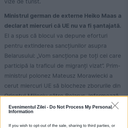
vize de turist.
Ministrul german de externe Heiko Maas a
declarat miercuri că UE nu va fi șantajată.
El a spus că blocul va depune eforturi
pentru extinderea sancțiunilor asupra
Belarusului: „Vom sancționa pe toți cei care
participă la traficul de migranți vizat”. Prim-
ministrul polonez Mateusz Morawiecki a
cerut miercuri UE să blocheze zborurile din
Orientul Mijlociu către Belarus, informează
BBC.
Evenimentul Zilei -
Do Not Process My Personal
Information
Locuiești la bloc? 10 reguli pe care mulți
If you wish to opt-out of the sale, sharing to third parties, or