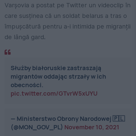
Varșovia a postat pe Twitter un videoclip în
care susținea că un soldat belarus a tras o
împușcătură pentru a-i intimida pe migranții
de lângă gard.
Służby białoruskie zastraszają
migrantów oddając strzały w ich
obecności.
pic.twitter.com/GTvrW5xUYU
— Ministerstwo Obrony Narodowej 🇵🇱
(@MON_GOV_PL)
November 10, 2021