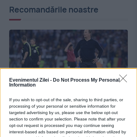
Recomandările noastre
Evenimentul Zilei -
Do Not Process My Personal
Information
SPORT
If you wish to opt-out of the sale, sharing to third parties, or
Chirilă, debut de coșmar la CS Dinamo. După
processing of your personal or sensitive information for
targeted advertising by us, please use the below opt-out
1-2 a venit și un sec 1-5 cu CSM Slatina
section to confirm your selection. Please note that after your
opt-out request is processed you may continue seeing
interest-based ads based on personal information utilized by