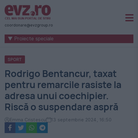
Știri
naționale
coordonare@evzgroup.ro
și
▼ Proiecte speciale
internaționale
|
SPORT
România
Rodrigo Bentancur, taxat
-
pentru remarcile rasiste la
Evenimentul
adresa unui coechipier.
Zilei
Riscă o suspendare aspră
Emma Cristescu
13 septembrie 2024, 16:50