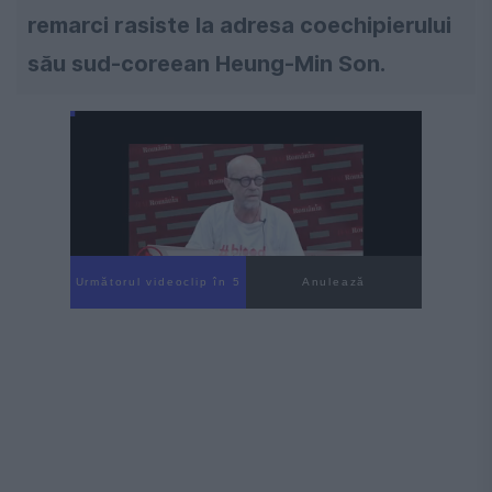
remarci rasiste la adresa coechipierului
său sud-coreean Heung-Min Son.
Următorul videoclip în 4
Anulează