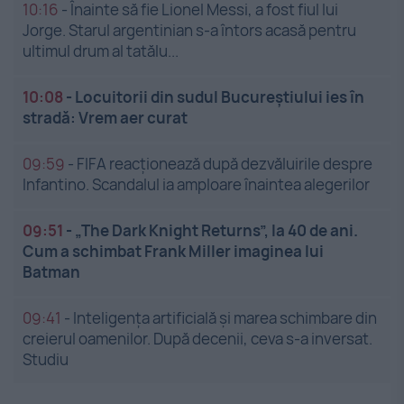
10:16
-
Înainte să fie Lionel Messi, a fost fiul lui
Jorge. Starul argentinian s-a întors acasă pentru
ultimul drum al tatălu...
10:08
-
Locuitorii din sudul Bucureștiului ies în
stradă: Vrem aer curat
09:59
-
FIFA reacționează după dezvăluirile despre
Infantino. Scandalul ia amploare înaintea alegerilor
09:51
-
„The Dark Knight Returns”, la 40 de ani.
Cum a schimbat Frank Miller imaginea lui
Batman
09:41
-
Inteligența artificială și marea schimbare din
creierul oamenilor. După decenii, ceva s-a inversat.
Studiu