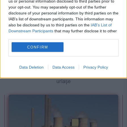
us or personal information disclosed to third parties prior to
your opt-out. You may separately opt-out of the further
disclosure of your personal information by third parties on the
IAB’s list of downstream participants. This information may
also be disclosed by us to third parties on the
IAB’s List of
Downstream Participants
that may further disclose it to other
third parties.
CONFIRM
SPORT
Gianni Infantino, șeful FIFA, nu cedează
Data Deletion
Data Access
Privacy Policy
presiunilor după scandalul planurilor financiare
uriașe