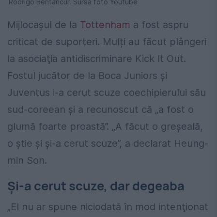
Rodrigo Bentancur. Sursa foto Youtube
Mijlocașul de la
Tottenham
a fost aspru
criticat de suporteri. Mulți au făcut plângeri
la asociaţia antidiscriminare Kick It Out.
Fostul jucător de la Boca Juniors şi
Juventus i-a cerut scuze coechipierului său
sud-coreean şi a recunoscut că „a fost o
glumă foarte proastă”. „A făcut o greşeală,
o ştie şi şi-a cerut scuze”, a declarat Heung-
min Son.
Și-a cerut scuze, dar degeaba
„El nu ar spune niciodată în mod intenţionat