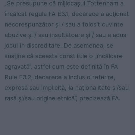
„Se presupune că mijlocaşul Tottenham a
încălcat regula FA E3.1, deoarece a acţionat
necorespunzător şi / sau a folosit cuvinte
abuzive şi / sau insultătoare şi / sau a adus
jocul în discreditare. De asemenea, se
susţine că aceasta constituie o „încălcare
agravată”, astfel cum este definită în FA
Rule E3.2, deoarece a inclus o referire,
expresă sau implicită, la naţionalitate şi/sau
rasă şi/sau origine etnică”, precizează FA.