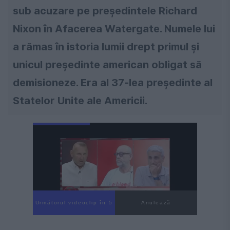
sub acuzare pe președintele Richard
Nixon în Afacerea Watergate. Numele lui
a rămas în istoria lumii drept primul și
unicul preşedinte american obligat să
demisioneze. Era al 37-lea preşedinte al
Statelor Unite ale Americii.
Următorul videoclip în 4
Anulează