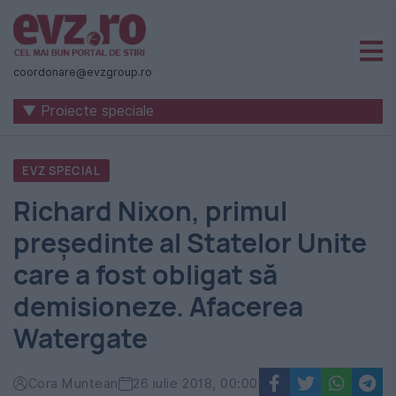
Știri
naționale
coordonare@evzgroup.ro
și
▼ Proiecte speciale
internaționale
|
EVZ SPECIAL
România
Richard Nixon, primul
-
președinte al Statelor Unite
Evenimentul
care a fost obligat să
Zilei
demisioneze. Afacerea
Watergate
Cora Muntean
26 iulie 2018, 00:00