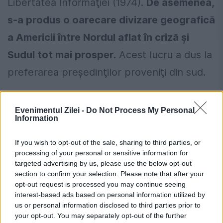
Libertatea Informaţiei (1974).
De asemenea,
s-a produs o oarecare divizare geografică
a Americii între Nordul aflat în criză şi
Sudul tot mai prosper.
Acest lucru a dus la
preferarea preşedinţilor proveniţi din sud.
Evenimentul Zilei -
Do Not Process My Personal
Information
Cum verifici dacă ai datorii la Primărie?
Metoda prin care afli online dacă ai
If you wish to opt-out of the sale, sharing to third parties, or
processing of your personal or sensitive information for
restanțe la taxe și impozite
targeted advertising by us, please use the below opt-out
section to confirm your selection. Please note that after your
Regula pe care mulți români din
opt-out request is processed you may continue seeing
străinătate nu o cunosc despre
interest-based ads based on personal information utilized by
us or personal information disclosed to third parties prior to
contribuțiile la pensie
your opt-out. You may separately opt-out of the further