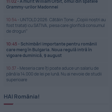
11:02
-
A murit William Orbit, omul din spatele
Grammy-urilor Madonnei
10:54
-
UNTOLD 2026. Cătălin Țone: „Copiii noștri au
fost tratați cu SATIVA, piesa care glorifică consumul
de droguri”
10:45
-
Schimbări importante pentru românii
care merg în Bulgaria. Noua regulă intră în
vigoare duminică, 9 august
10:37
-
Meseria care îți poate aduce un salariu de
până la 14.000 de lei pe lună. Nu ai nevoie de studii
superioare
HAI România!