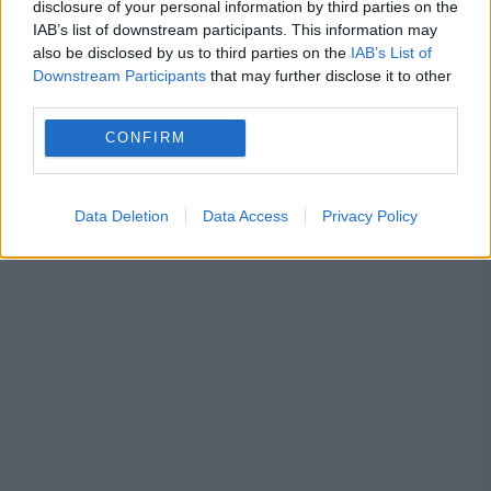
disclosure of your personal information by third parties on the
IAB’s list of downstream participants. This information may
also be disclosed by us to third parties on the
IAB’s List of
Downstream Participants
that may further disclose it to other
third parties.
FBI
nixon
richard
richard nixon
CONFIRM
watergate
Data Deletion
Data Access
Privacy Policy