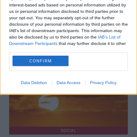
interest-based ads based on personal information utilized by
us or personal information disclosed to third parties prior to
your opt-out. You may separately opt-out of the further
SOCIAL
disclosure of your personal information by third parties on the
IAB’s list of downstream participants. This information may
Până la 15% dintre comenzile online sunt
also be disclosed by us to third parties on the
IAB’s List of
Downstream Participants
that may further disclose it to other
returnate. Hainele și încălțămintea, pe primul
third parties.
loc
CONFIRM
Data Deletion
Data Access
Privacy Policy
SOCIAL