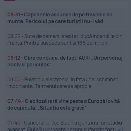
08:31
-
Capcanele ascunse de pe traseele de
munte. Pericolul pe care turiștii nu-l văd
08:22
-
Sute de oameni, arestați după incendiile din
Franța. Printre suspecți sunt și 166 de minori
08:12
-
Cine conduce, de fapt, AUR: „Un personaj
nociv și periculos”
08:00
-
Buletinul electronic, în fața unei schimbări
importante. Termenul care se apropie
07:49
-
O eclipsă rară vine peste o Europă lovită
de caniculă. „Situația este gravă”
07:40
-
Cancerul lui Joe Biden a ajuns într-un stadiu
avansat. Fiul său vorbește despre suferința fostului