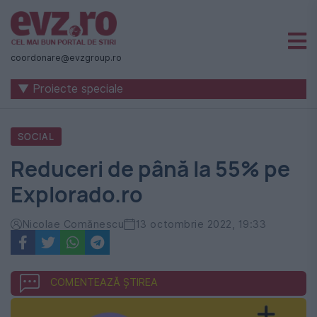
Știri
naționale
coordonare@evzgroup.ro
și
▼ Proiecte speciale
internaționale
|
SOCIAL
România
Reduceri de până la 55% pe
-
Explorado.ro
Evenimentul
Zilei
Nicolae Comănescu
13 octombrie 2022, 19:33
COMENTEAZĂ ȘTIREA