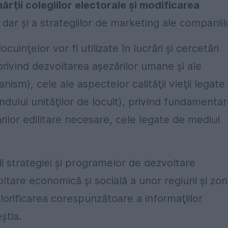
ărţii colegiilor electorale şi modificarea
, dar şi a strategiilor de marketing ale companiil
cuinţelor vor fi utilizate în lucrări şi cercetări
rivind dezvoltarea aşezărilor umane şi ale
banism), cele ale aspectelor calităţii vieţii legate
 fondului unităţilor de locuit), privind fundamenta
tărilor edilitare necesare, cele legate de mediul
ii strategiei şi programelor de dezvoltare
tare economică şi socială a unor regiuni şi zo
alorificarea corespunzătoare a informaţiilor
ştia.