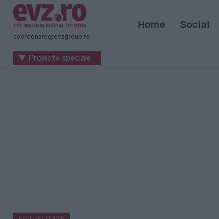
Știri
Home
Social
naționale
coordonare@evzgroup.ro
și
▼ Proiecte speciale
internaționale
|
România
-
Evenimentul
Zilei