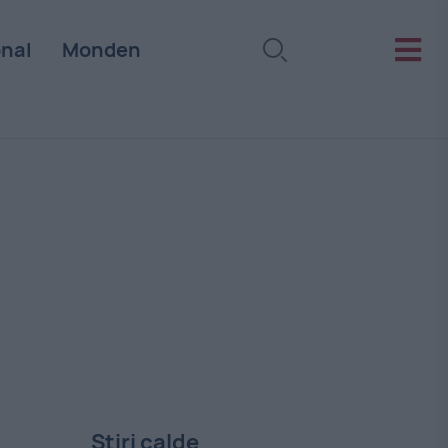
onal
Monden
Stiri calde