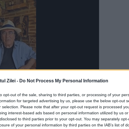
l Zilei -
Do Not Process My Personal Information
to opt-out of the sale, sharing to third parties, or processing of your per
formation for targeted advertising by us, please use the below opt-out s
ne de români, în anii care au urmat, conaţionali
r selection. Please note that after your opt-out request is processed y
utarea unor venituri mai mari sau pur şi simplu î
eing interest-based ads based on personal information utilized by us or
disclosed to third parties prior to your opt-out. You may separately opt-
losure of your personal information by third parties on the IAB’s list of