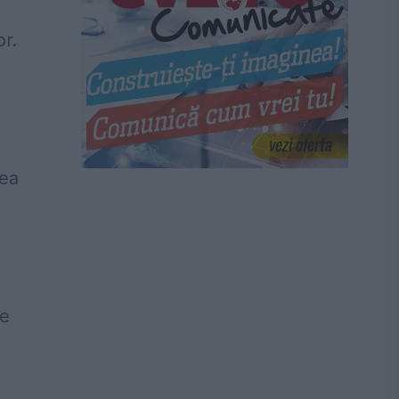
or.
rea
ne