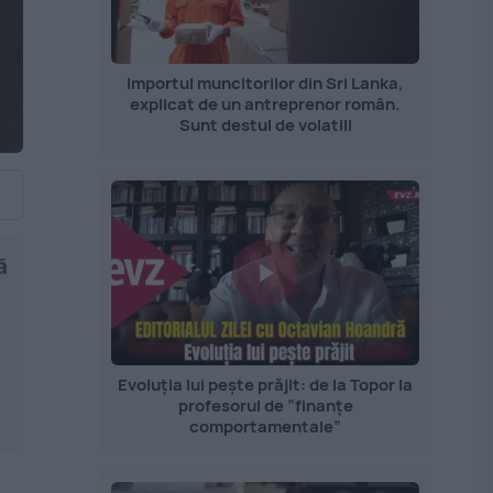
Importul muncitorilor din Sri Lanka,
explicat de un antreprenor român.
Sunt destul de volatili
ă
Evoluția lui pește prăjit: de la Topor la
profesorul de ”finanțe
comportamentale”