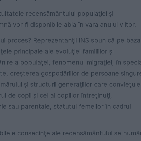
ultatele recensământului populaţiei şi
mnă vor fi disponibile abia în vara anului viitor.
stui proces? Reprezentanţii INS spun că pe baza
le principale ale evoluţiei familiilor şi
ire a populaţei, fenomenul migraţiei, în specia
ate, creşterea gospodăriilor de persoane singur
ărului şi structurii generaţiilor care convieţui
l de copii şi cel al copiilor întreţinuţi,
ie sau parentale, statutul femeilor în cadrul
ibilele consecinţe ale recensământului se numă