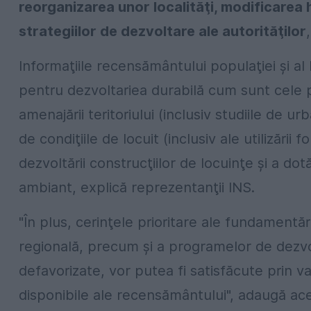
reorganizarea unor localităţi, modificarea h
strategiilor de dezvoltare ale autorităţilor
Informaţiile recensământului populaţiei şi al lo
pentru dezvoltariea durabilă cum sunt cele p
amenajării teritoriului (inclusiv studiile de ur
de condiţiile de locuit (inclusiv ale utilizării
dezvoltării construcţiilor de locuinţe şi a do
ambiant, explică reprezentanţii INS.
"În plus, cerinţele prioritare ale fundamentăr
regională, precum şi a programelor de dezvol
defavorizate, vor putea fi satisfăcute prin v
disponibile ale recensământului", adaugă ace