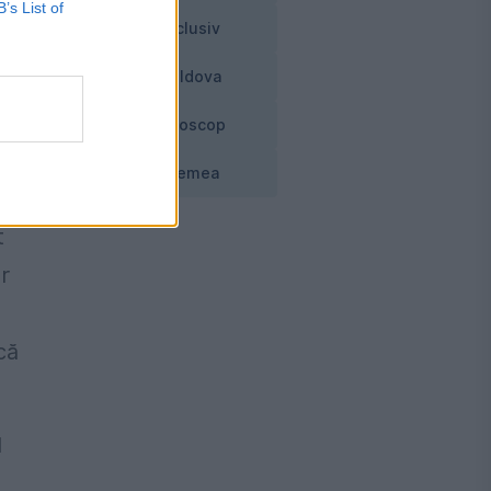
B’s List of
Exclusiv
e
Moldova
Horoscop
Vremea
t
r
n
că
l