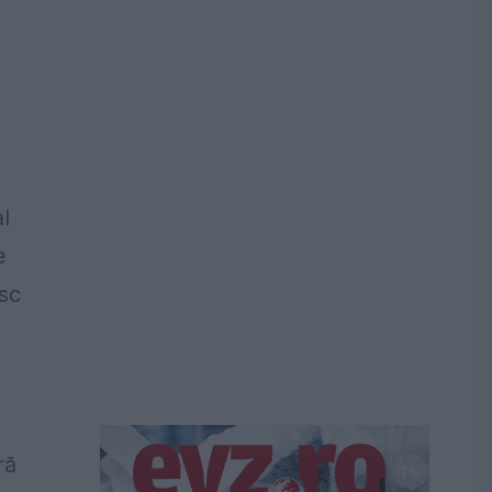
l
e
esc
ră