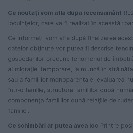
Ce noutăţi vom afla după recensământ
Rez
locuinţelor, care va fi realizat în această toa
Ce informaţii vom afla după finalizarea ace
datelor obţinute vor putea fi descrise tendinţe
gospodăriilor precum: fenomenul de îmbătrân
al migraţiei temporare, la muncă în străinăt
sau a familiilor monoparentale, evaluarea num
într-o familie, structura familiilor după număru
componenţa familiilor după relaţiile de ruden
familiei.
Ce schimbări ar putea avea loc
Printre pos