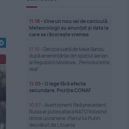
11:18
-
Vine un nou val de caniculă.
Meteorologii au anunțat și data la
care se răcorește vremea
11:10
-
Decizia luată de Maia Sandu
după amenințările din spațiul aerian
al Republicii Moldova: „Pericolul este
real”
11:05
-
O lege fără efecte
secundare. Poziție CONAF
10:57
-
Avertisment fără precedent.
Rusia ar putea ataca NATO folosind
drone ucrainene. Planul lui Putin,
dezvăluit de Lituania