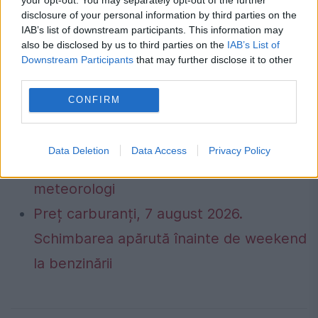
28, 2023
disclosure of your personal information by third parties on the
IAB’s list of downstream participants. This information may
also be disclosed by us to third parties on the
IAB’s List of
Downstream Participants
that may further disclose it to other
third parties.
CONFIRM
Caniculă într-o parte a țării, vijelii în alta.
Data Deletion
Data Access
Privacy Policy
Harta fenomenelor meteo anunțate de
meteorologi
Preț carburanți, 7 august 2026.
Schimbarea apărută înainte de weekend
la benzinării