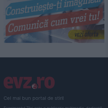
Linkuri utile
Cel mai bun portal de stiri!