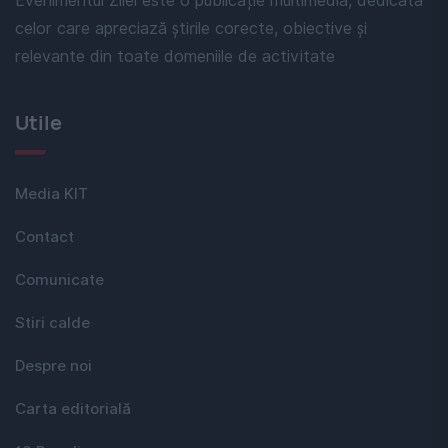
Evenimentul Zilei este o publicație multimedia, dedicată
celor care apreciază știrile corecte, obiective și
relevante din toate domeniile de activitate
Utile
Media KIT
Contact
Comunicate
Stiri calde
Despre noi
Carta editorială