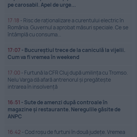
pe carosabil. Apel de urge...
17:18
-
Risc de raționalizare a curentului electric în
România. Guvernul a aprobat măsuri speciale. Ce se
întâmplă cu consuma...
17:07
-
Bucureștiul trece de la caniculă la vijelii.
Cum va fi vremea în weekend
17:00
-
Furtună la CFR Cluj după umilința cu Tromso.
Nelu Varga dă afară antrenorul și pregătește
intrarea în insolvență
16:51
-
Sute de amenzi după controale în
magazine și restaurante. Neregulile găsite de
ANPC
16:42
-
Cod roșu de furtuni în două județe. Vremea