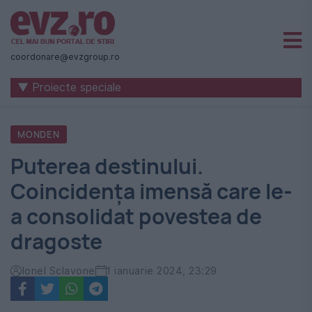
Știri
naționale
coordonare@evzgroup.ro
și
▼ Proiecte speciale
internaționale
|
MONDEN
România
Puterea destinului.
-
Coincidența imensă care le-
Evenimentul
a consolidat povestea de
Zilei
dragoste
Ionel Sclavone
1 ianuarie 2024, 23:29