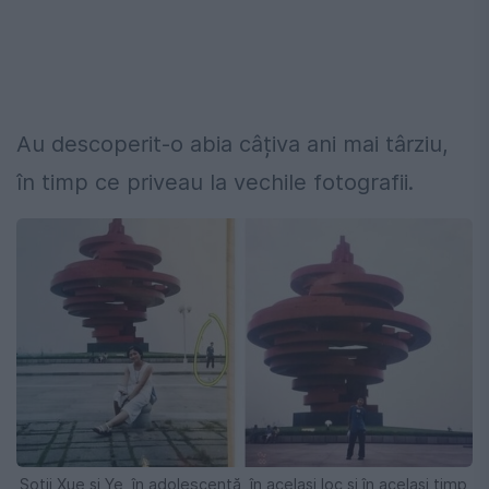
Au descoperit-o abia câțiva ani mai târziu,
în timp ce priveau la vechile fotografii.
Soții Xue și Ye, în adolescență, în același loc și în același timp