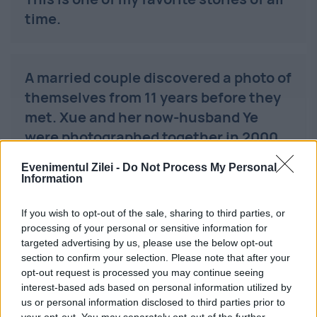
time.
A married couple discovered a photo of
themselves from 11 years before they
met. Xue and her now-husband Ye
were photographed together in 2000
as teenagers, but they only found out
Evenimentul Zilei -
Do Not Process My Personal
about it after getting married!
Information
If you wish to opt-out of the sale, sharing to third parties, or
processing of your personal or sensitive information for
In the summer of…
targeted advertising by us, please use the below opt-out
pic.twitter.com/bIRVxpwk9n
section to confirm your selection. Please note that after your
opt-out request is processed you may continue seeing
interest-based ads based on personal information utilized by
us or personal information disclosed to third parties prior to
— Fascinating (@fasc1nate)
October
your opt-out. You may separately opt-out of the further