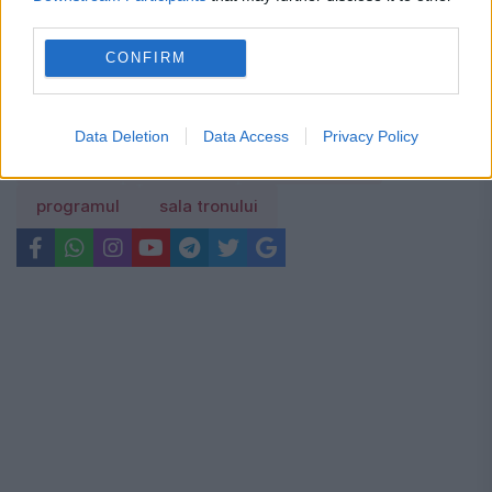
third parties.
CONFIRM
castelul peles
catedrală
curtea de arges
Data Deletion
Data Access
Privacy Policy
funeralii
inhumare
Palatul Regal
programul
sala tronului