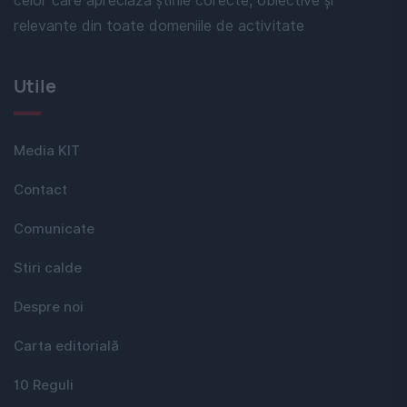
celor care apreciază știrile corecte, obiective și
relevante din toate domeniile de activitate
Utile
Media KIT
Contact
Comunicate
Stiri calde
Despre noi
Carta editorială
10 Reguli