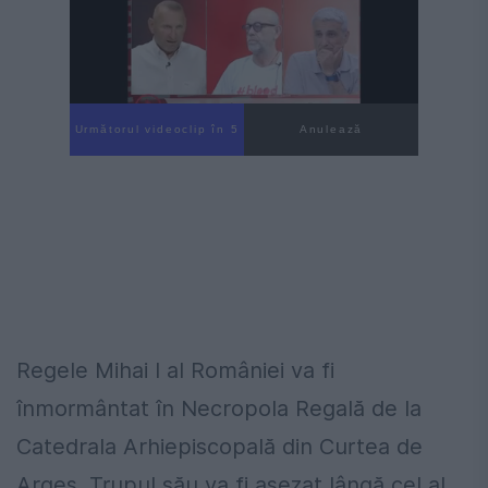
Următorul videoclip în 3
Anulează
Regele Mihai I al României va fi
înmormântat în Necropola Regală de la
Catedrala Arhiepiscopală din Curtea de
Argeş. Trupul său va fi așezat lângă cel al