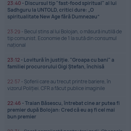
23:40
-
Discursul tip "fast-food spiritual" al lui
Sadhguru la UNTOLD, critici dure: „O
spiritualitate New Age fără Dumnezeu”
23:29
-
Becul stins al lui Bolojan, o măsură inutilă de
tip comunist. Economie de 1 la sută din consumul
național
23:12
-
Lovitură în justiție. "Groapa cu bani" a
familiei procurorului Gigi Ștefan, închisă
22:57
-
Șoferii care au trecut printre bariere, în
vizorul Poliției. CFR a făcut publice imaginile
22:46
-
Traian Băsescu, întrebat cine ar putea fi
premier după Bolojan: Cred că eu aș fi cel mai
bun premier