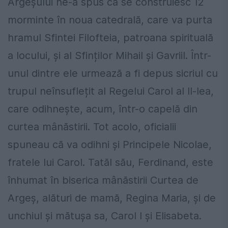
Argeșului ne-a spus că se construiesc 12
morminte în noua catedrală, care va purta
hramul Sfintei Filofteia, patroana spirituală
a locului, și al Sfinților Mihail și Gavriil. Într-
unul dintre ele urmează a fi depus sicriul cu
trupul neînsuflețit al Regelui Carol al II-lea,
care odihnește, acum, într-o capelă din
curtea mânăstirii. Tot acolo, oficialii
spuneau că va odihni și Principele Nicolae,
fratele lui Carol. Tatăl său, Ferdinand, este
înhumat în biserica mânăstirii Curtea de
Argeș, alături de mamă, Regina Maria, și de
unchiul și mătușa sa, Carol I și Elisabeta.