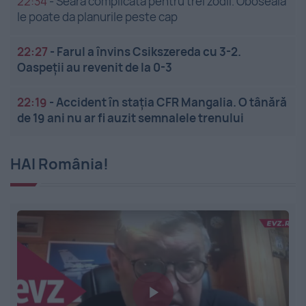
22:34
-
Seară complicată pentru trei zodii. Oboseala
le poate da planurile peste cap
22:27
-
Farul a învins Csikszereda cu 3-2.
Oaspeții au revenit de la 0-3
22:19
-
Accident în stația CFR Mangalia. O tânără
de 19 ani nu ar fi auzit semnalele trenului
HAI România!