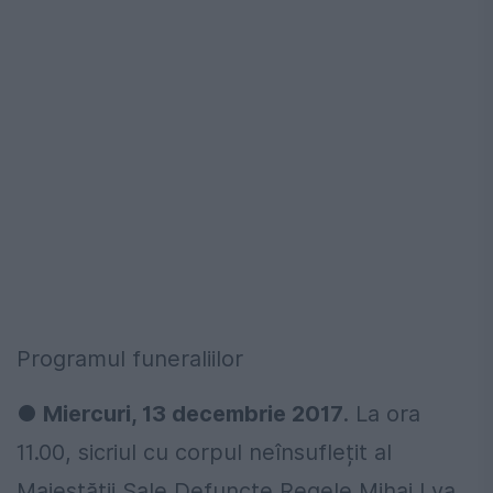
Programul funeraliilor
●
Miercuri, 13 decembrie 2017
. La ora
11.00, sicriul cu corpul neînsuflețit al
Majestății Sale Defuncte Regele Mihai I va