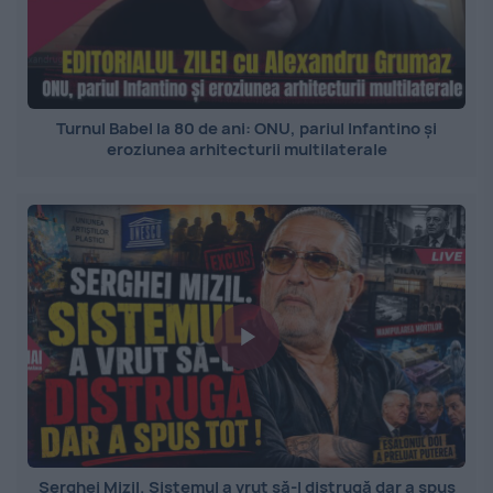
Turnul Babel la 80 de ani: ONU, pariul Infantino și
eroziunea arhitecturii multilaterale
Serghei Mizil. Sistemul a vrut să-l distrugă dar a spus