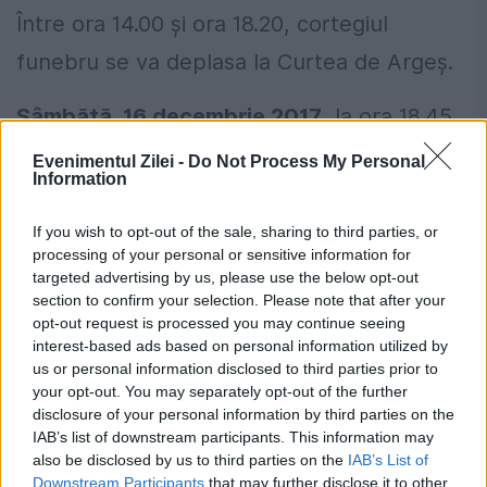
Între ora 14.00 și ora 18.20, cortegiul
funebru se va deplasa la Curtea de Argeș.
Sâmbătă, 16 decembrie 2017
, la ora 18.45,
va avea loc slujba de îngropare a Regelui
Evenimentul Zilei -
Do Not Process My Personal
Information
Mihai I în Noua Catedrală de la Curtea de
Argeș. Ceremonia va fi privată.
If you wish to opt-out of the sale, sharing to third parties, or
processing of your personal or sensitive information for
targeted advertising by us, please use the below opt-out
România, în pericol de blackout? Expert
section to confirm your selection. Please note that after your
opt-out request is processed you may continue seeing
în energie: „Trebuie să accelerăm cât se
interest-based ads based on personal information utilized by
poate de repede acele investiții”
us or personal information disclosed to third parties prior to
your opt-out. You may separately opt-out of the further
Cum verifici dacă ai datorii la Primărie?
disclosure of your personal information by third parties on the
IAB’s list of downstream participants. This information may
Metoda prin care afli online dacă ai
also be disclosed by us to third parties on the
IAB’s List of
restanțe la taxe și impozite
Downstream Participants
that may further disclose it to other