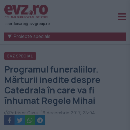
Știri
naționale
coordonare@evzgroup.ro
și
▼ Proiecte speciale
internaționale
|
EVZ SPECIAL
România
Programul funeraliilor.
-
Mărturii inedite despre
Evenimentul
Catedrala în care va fi
Zilei
înhumat Regele Mihai
Petrisor Cana
6 decembrie 2017, 23:04