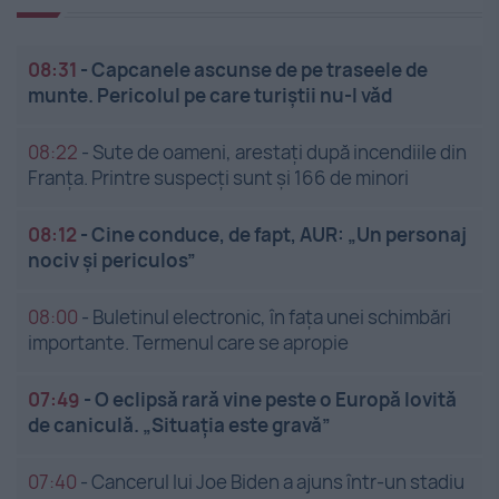
08:31
-
Capcanele ascunse de pe traseele de
munte. Pericolul pe care turiștii nu-l văd
08:22
-
Sute de oameni, arestați după incendiile din
Franța. Printre suspecți sunt și 166 de minori
08:12
-
Cine conduce, de fapt, AUR: „Un personaj
nociv și periculos”
08:00
-
Buletinul electronic, în fața unei schimbări
importante. Termenul care se apropie
07:49
-
O eclipsă rară vine peste o Europă lovită
de caniculă. „Situația este gravă”
07:40
-
Cancerul lui Joe Biden a ajuns într-un stadiu