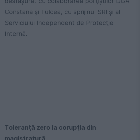
desfăşurat cu colaborarea poliţiştilor DGA
Constana şi Tulcea, cu sprijinul SRI şi al
Serviciului Independent de Protecţie
Internă.
T
oleranţă zero la corupţia din
magistratură