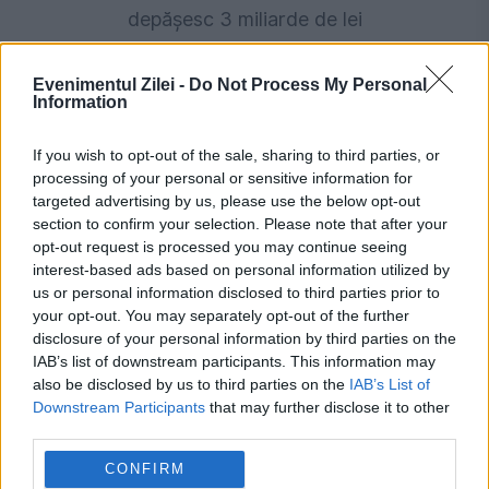
depășesc 3 miliarde de lei
Evenimentul Zilei -
Do Not Process My Personal
Information
If you wish to opt-out of the sale, sharing to third parties, or
processing of your personal or sensitive information for
targeted advertising by us, please use the below opt-out
section to confirm your selection. Please note that after your
opt-out request is processed you may continue seeing
interest-based ads based on personal information utilized by
INTERNATIONAL
us or personal information disclosed to third parties prior to
your opt-out. You may separately opt-out of the further
Apelul lui Sergiu Stati a fost respins.
disclosure of your personal information by third parties on the
IAB’s list of downstream participants. This information may
Condamnarea pentru îmbogățire ilicită rămâne
also be disclosed by us to third parties on the
IAB’s List of
Downstream Participants
that may further disclose it to other
în vigoare
third parties.
CONFIRM