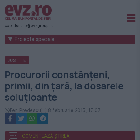
Știri
naționale
coordonare@evzgroup.ro
și
▼ Proiecte speciale
internaționale
|
JUSTITIE
România
Procurorii constănţeni,
-
primii, din ţară, la dosarele
Evenimentul
soluţioante
Zilei
Feri Predescu
18 februarie 2015, 17:07
COMENTEAZĂ ȘTIREA