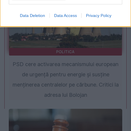
Data Deletion
Data Access
Privacy Policy
POLITICA
PSD cere activarea mecanismului european
de urgență pentru energie și susține
menținerea centralelor pe cărbune. Critici la
adresa lui Bolojan