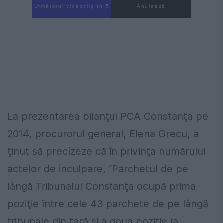
Următorul videoclip în 4
Anulează
La prezentarea bilanţul PCA Constanţa pe
2014, procurorul general, Elena Grecu, a
ţinut să precízeze că în privinţa numărului
actelor de inculpare, “Parchetul de pe
lângă Tribunalul Constanţa ocupă prima
poziţie între cele 43 parchete de pe lângă
tribunale din ţară şi a doua poziţie la