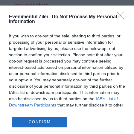
meteorologi
Preț carburanți, 7 august 2026.
Evenimentul Zilei -
Do Not Process My Personal
Information
Schimbarea apărută înainte de weekend
la benzinării
If you wish to opt-out of the sale, sharing to third parties, or
processing of your personal or sensitive information for
targeted advertising by us, please use the below opt-out
section to confirm your selection. Please note that after your
opt-out request is processed you may continue seeing
interest-based ads based on personal information utilized by
emil constantinescu
lauda
us or personal information disclosed to third parties prior to
your opt-out. You may separately opt-out of the further
principesa margareta
victor ciorbea
disclosure of your personal information by third parties on the
IAB’s list of downstream participants. This information may
also be disclosed by us to third parties on the
IAB’s List of
Downstream Participants
that may further disclose it to other
third parties.
CONFIRM