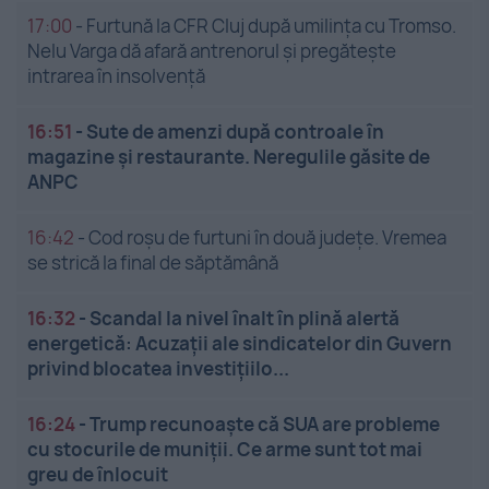
17:00
-
Furtună la CFR Cluj după umilința cu Tromso.
Nelu Varga dă afară antrenorul și pregătește
intrarea în insolvență
16:51
-
Sute de amenzi după controale în
magazine și restaurante. Neregulile găsite de
ANPC
16:42
-
Cod roșu de furtuni în două județe. Vremea
se strică la final de săptămână
16:32
-
Scandal la nivel înalt în plină alertă
energetică: Acuzații ale sindicatelor din Guvern
privind blocatea investițiilo...
16:24
-
Trump recunoaște că SUA are probleme
cu stocurile de muniții. Ce arme sunt tot mai
greu de înlocuit