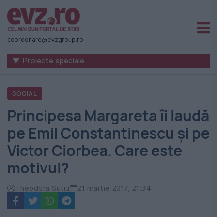
Știri
naționale
coordonare@evzgroup.ro
și
▼ Proiecte speciale
internaționale
|
SOCIAL
România
Principesa Margareta îi laudă
-
pe Emil Constantinescu și pe
Evenimentul
Victor Ciorbea. Care este
Zilei
motivul?
Theodora Sutiu
21 martie 2017, 21:34