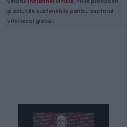
viitorul
industriei vinului,
noile provocări
și soluțiile sustenabile pentru sectorul
vitivinicol global.