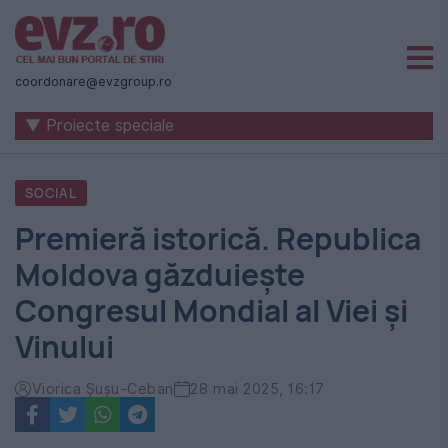
Știri
naționale
coordonare@evzgroup.ro
și
▼ Proiecte speciale
internaționale
|
SOCIAL
România
Premieră istorică. Republica
-
Moldova găzduiește
Evenimentul
Congresul Mondial al Viei și
Zilei
Vinului
Viorica Șușu-Ceban
28 mai 2025, 16:17