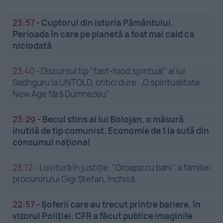
23:57
-
Cuptorul din istoria Pământului.
Perioada în care pe planetă a fost mai cald ca
niciodată
23:40
-
Discursul tip "fast-food spiritual" al lui
Sadhguru la UNTOLD, critici dure: „O spiritualitate
New Age fără Dumnezeu”
23:29
-
Becul stins al lui Bolojan, o măsură
inutilă de tip comunist. Economie de 1 la sută din
consumul național
23:12
-
Lovitură în justiție. "Groapa cu bani" a familiei
procurorului Gigi Ștefan, închisă
22:57
-
Șoferii care au trecut printre bariere, în
vizorul Poliției. CFR a făcut publice imaginile