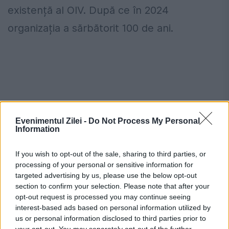
existență al OIV. După ce în 2024
organizația a sărbătorit 100 de ani.
Evenimentul Zilei -
Do Not Process My Personal
Information
If you wish to opt-out of the sale, sharing to third parties, or
processing of your personal or sensitive information for
targeted advertising by us, please use the below opt-out
În ultimii ani, vinurile moldovenești au
section to confirm your selection. Please note that after your
opt-out request is processed you may continue seeing
câștigat mii de medalii la concursuri
interest-based ads based on personal information utilized by
internaționale importante. Printre acestea
us or personal information disclosed to third parties prior to
your opt-out. You may separately opt-out of the further