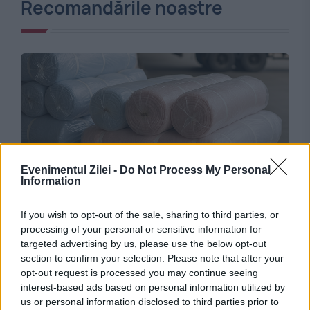
Recomandările noastre
Evenimentul Zilei -
Do Not Process My Personal
Information
HAI ROMÂNIA!
If you wish to opt-out of the sale, sharing to third parties, or
Marile probleme din industria textilă, explicate
processing of your personal or sensitive information for
targeted advertising by us, please use the below opt-out
de unul dintre cei mai importanți producători
section to confirm your selection. Please note that after your
opt-out request is processed you may continue seeing
interest-based ads based on personal information utilized by
us or personal information disclosed to third parties prior to