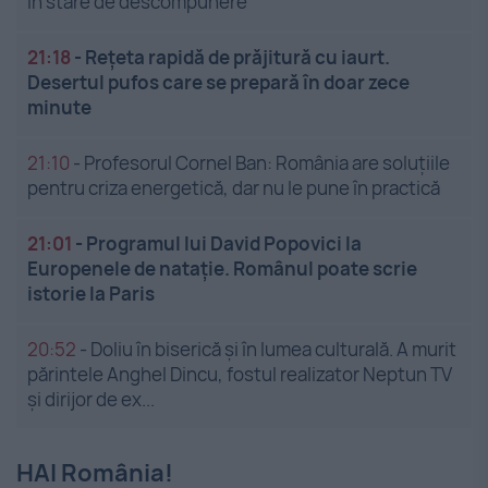
în stare de descompunere
21:18
-
Rețeta rapidă de prăjitură cu iaurt.
Desertul pufos care se prepară în doar zece
minute
21:10
-
Profesorul Cornel Ban: România are soluțiile
pentru criza energetică, dar nu le pune în practică
21:01
-
Programul lui David Popovici la
Europenele de natație. Românul poate scrie
istorie la Paris
20:52
-
Doliu în biserică și în lumea culturală. A murit
părintele Anghel Dincu, fostul realizator Neptun TV
și dirijor de ex...
HAI România!