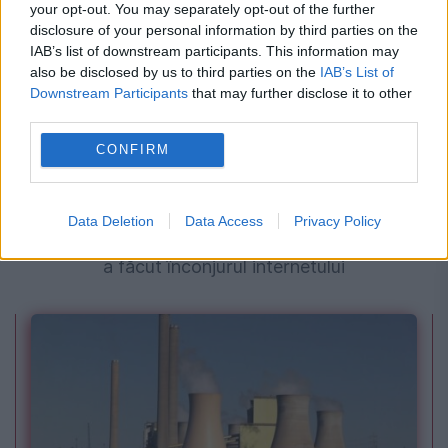
your opt-out. You may separately opt-out of the further
disclosure of your personal information by third parties on the
IAB’s list of downstream participants. This information may
also be disclosed by us to third parties on the
IAB’s List of
Downstream Participants
that may further disclose it to other
third parties.
CONFIRM
SOCIAL
Criza din energie, transformată în basm la
Data Deletion
Data Access
Privacy Policy
Realitatea Plus. Momentul cu fiica lui Păcuraru
a făcut înconjurul internetului