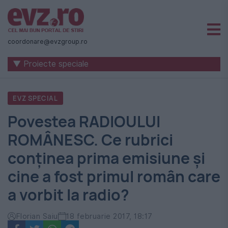
Știri
naționale
coordonare@evzgroup.ro
și
▼ Proiecte speciale
internaționale
|
EVZ SPECIAL
România
Povestea RADIOULUI
-
ROMÂNESC. Ce rubrici
Evenimentul
conținea prima emisiune și
Zilei
cine a fost primul român care
a vorbit la radio?
Florian Saiu
18 februarie 2017, 18:17