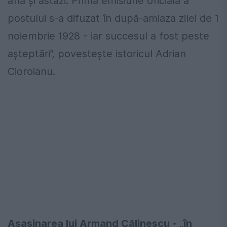
află și astăzi. Prima emisiune oficială a
postului s-a difuzat în după-amiaza zilei de 1
noiembrie 1928 - iar succesul a fost peste
așteptări”, povestește istoricul Adrian
Cioroianu.
Asasinarea lui Armand Călinescu - „în