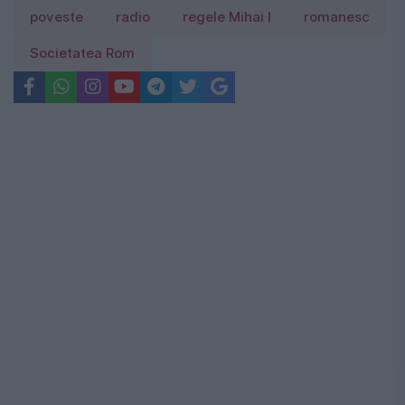
poveste
radio
regele Mihai I
romanesc
Societatea Rom