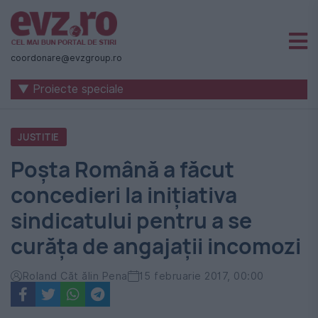
Știri
naționale
coordonare@evzgroup.ro
și
▼ Proiecte speciale
internaționale
|
JUSTITIE
România
Poşta Română a făcut
-
concedieri la iniţiativa
Evenimentul
sindicatului pentru a se
Zilei
curăţa de angajaţii incomozi
Roland Căt ălin Pena
15 februarie 2017, 00:00