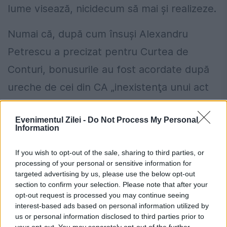
lume visează, nicidecum să mai şi realizeze.
Numai că, după cum însuşi Alexandru
Petrescu a precizat pentru Curtea de
Conturi, bonusurile au fost acordate după
ureche de cei din CA „inexistenţa unui act
adiţional prin care să fi fost stabilite
Evenimentul Zilei -
Do Not Process My Personal
obiectivele şi criteriile anuale pentru 2015 în
Information
vederea acordării bonusului în baza
If you wish to opt-out of the sale, sharing to third parties, or
contractului de mandat s-a datorat culpei
processing of your personal or sensitive information for
targeted advertising by us, please use the below opt-out
exclusive a AGA”.
section to confirm your selection. Please note that after your
opt-out request is processed you may continue seeing
Poşta dată pe mâna DNA şi de MCSI
interest-based ads based on personal information utilized by
us or personal information disclosed to third parties prior to
Ministerul Comunicaţiilor şi pentru
your opt-out. You may separately opt-out of the further