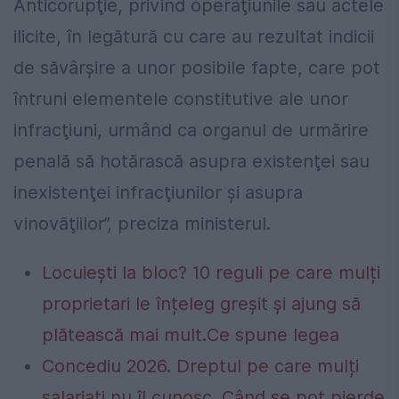
Anticorupţie, privind operaţiunile sau actele
ilicite, în legătură cu care au rezultat indicii
de săvârşire a unor posibile fapte, care pot
întruni elementele constitutive ale unor
infracţiuni, urmând ca organul de urmărire
penală să hotărască asupra existenţei sau
inexistenţei infracţiunilor şi asupra
vinovăţiilor”, preciza ministerul.
Locuiești la bloc? 10 reguli pe care mulți
proprietari le înțeleg greșit și ajung să
plătească mai mult.Ce spune legea
Concediu 2026. Dreptul pe care mulți
salariați nu îl cunosc. Când se pot pierde