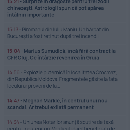
15:21
-
Surprize în dragoste pentru trei zodii
chinezești. Astrologii spun că pot apărea
întâlniri importante
15:13
-
Piromanul din Iuliu Maniu. Un bărbat din
București a fost reținut după trei incendii
15:04
-
Marius Șumudică, încă fără contract la
CFR Cluj. Ce întârzie revenirea în Gruia
14:56
-
Explozie puternică în localitatea Crocmaz,
din Republica Moldova. Fragmentele găsite la fața
locului ar proveni de la...
14:47
-
Meghan Markle, în centrul unui nou
scandal: Ar trebui exilată permanent
14:34
-
Uniunea Notarilor anunță scutire de taxă
pentru moștenitori. Verificați dacă beneficiați de