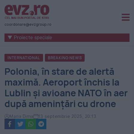
Știri
naționale
coordonare@evzgroup.ro
și
▼ Proiecte speciale
internaționale
|
INTERNATIONAL
BREAKING NEWS
România
Polonia, în stare de alertă
-
maximă. Aeroport închis la
Evenimentul
Lublin și avioane NATO în aer
Zilei
după amenințări cu drone
Maria Dima
13 septembrie 2025, 20:13