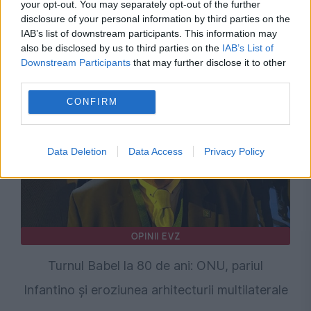
your opt-out. You may separately opt-out of the further
disclosure of your personal information by third parties on the
IAB’s list of downstream participants. This information may
Recomandările noastre
also be disclosed by us to third parties on the
IAB’s List of
Downstream Participants
that may further disclose it to other
third parties.
CONFIRM
Data Deletion
Data Access
Privacy Policy
OPINII EVZ
Turnul Babel la 80 de ani: ONU, pariul
Infantino și eroziunea arhitecturii multilaterale