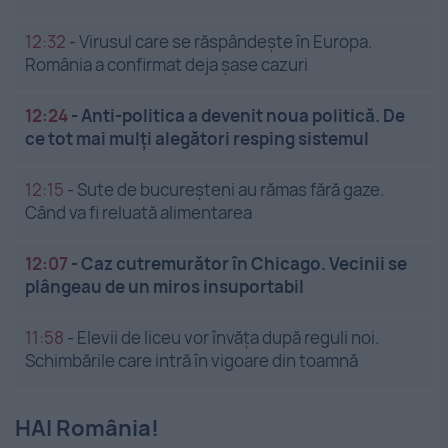
12:32
-
Virusul care se răspândește în Europa.
România a confirmat deja șase cazuri
12:24
-
Anti-politica a devenit noua politică. De
ce tot mai mulți alegători resping sistemul
12:15
-
Sute de bucureșteni au rămas fără gaze.
Când va fi reluată alimentarea
12:07
-
Caz cutremurător în Chicago. Vecinii se
plângeau de un miros insuportabil
11:58
-
Elevii de liceu vor învăța după reguli noi.
Schimbările care intră în vigoare din toamnă
HAI România!