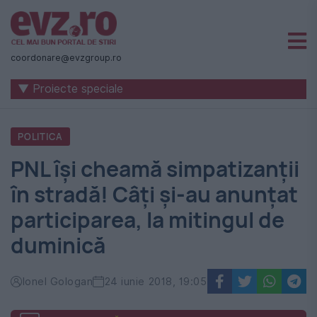
Știri
naționale
coordonare@evzgroup.ro
și
▼ Proiecte speciale
internaționale
|
POLITICA
România
PNL își cheamă simpatizanții
-
în stradă! Câți și-au anunțat
Evenimentul
participarea, la mitingul de
Zilei
duminică
Ionel Gologan
24 iunie 2018, 19:05