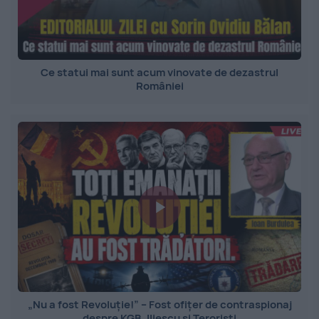
Ce statui mai sunt acum vinovate de dezastrul
României
„Nu a fost Revoluție!” – Fost ofițer de contraspionaj
despre KGB, Iliescu și Teroriști