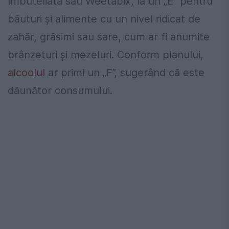
îmbuteliată sau Weetabix, la un „E” pentru
băuturi și alimente cu un nivel ridicat de
zahăr, grăsimi sau sare, cum ar fi anumite
brânzeturi și mezeluri. Conform planului,
alcoolul
ar primi un „F”, sugerând că este
dăunător consumului.