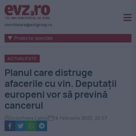
Știri
naționale
coordonare@evzgroup.ro
și
▼ Proiecte speciale
internaționale
|
ACTUALITATE
România
Planul care distruge
-
afacerile cu vin. Deputații
Evenimentul
europeni vor să prevină
Zilei
cancerul
Dosofteea Lainici
14 februarie 2022, 23:27