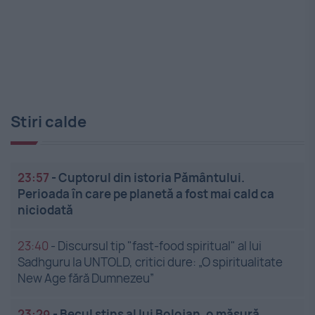
Stiri calde
23:57
-
Cuptorul din istoria Pământului.
Perioada în care pe planetă a fost mai cald ca
niciodată
23:40
-
Discursul tip "fast-food spiritual" al lui
Sadhguru la UNTOLD, critici dure: „O spiritualitate
New Age fără Dumnezeu”
23:29
-
Becul stins al lui Bolojan, o măsură