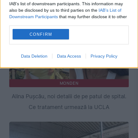
Recomandările noastre
IAB’s list of downstream participants. This information may
also be disclosed by us to third parties on the
IAB’s List of
Downstream Participants
that may further disclose it to other
third parties.
CONFIRM
Data Deletion
Data Access
Privacy Policy
MONDEN
Alina Pușcău, noi detalii de pe patul de spital.
Ce tratament urmează la UCLA