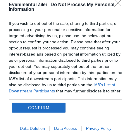
Evenimentul Zilei -
Do Not Process My Personal
Information
If you wish to opt-out of the sale, sharing to third parties, or
processing of your personal or sensitive information for
targeted advertising by us, please use the below opt-out
section to confirm your selection. Please note that after your
opt-out request is processed you may continue seeing
interest-based ads based on personal information utilized by
POLITICA
us or personal information disclosed to third parties prior to
your opt-out. You may separately opt-out of the further
Sorin Grindeanu: Parlamentul a evitat
disclosure of your personal information by third parties on the
IAB’s list of downstream participants. This information may
pierderea a 5,8 miliarde de euro din PNRR și a
also be disclosed by us to third parties on the
IAB’s List of
Downstream Participants
that may further disclose it to other
deblocat 16,7 miliarde din SAFE
third parties.
CONFIRM
Data Deletion
Data Access
Privacy Policy