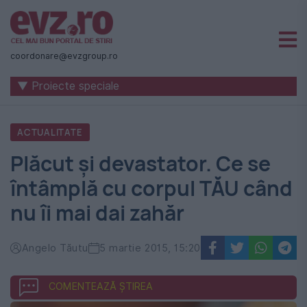
Știri
naționale
coordonare@evzgroup.ro
și
▼ Proiecte speciale
internaționale
|
ACTUALITATE
România
Plăcut şi devastator. Ce se
-
întâmplă cu corpul TĂU când
Evenimentul
nu îi mai dai zahăr
Zilei
Angelo Tăutu
5 martie 2015, 15:20
COMENTEAZĂ ȘTIREA