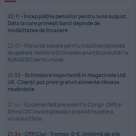
22:11
-
Încep plățile pensiilor pentru luna august.
Data la care primești banii depinde de
modalitatea de încasare
22:01
-
Planul de salvare pentru industria națională
de apărare. Ministrul Economiei anunță consultări la
ROMAERO pentru mode...
21:53
-
Schimbare importantă în magazinele Lidl
UK. Clienții pot primi gratuit alimente rămase
nevândute
21:44
-
Epidemie fără precedent în Congo. OMS și
Africa CDC investighează o posibilă mutație a
virusului Ebola
21:34
-
CFR Cluj - Tromso, 0-5. Umilință de zile