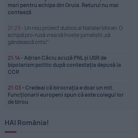
mari pentru echipa din Gruia. Returul nu mai
contează
21:23
-
Un nou proiect dubios al Nataliei Morari. O
echipă pro-rusă vrea să înveţe jurnaliştii „să
gândească critic”
21:14
-
Adrian Câciu acuză PNL și USR de
bipolarism politic după contestația depusă la
CCR
21:03
-
Credeai că birocrația e doar un mit.
Funcționarii europeni spun că este colegul lor
de birou
HAI România!