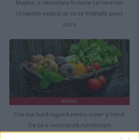
Mașina, o necesitate în multe cartiere noi.
Urbaniștii explică de ce se întâmplă acest
lucru
SOCIAL
Cea mai bună legumă pentru creier și inimă.
De ce o recomandă nutriționiștii