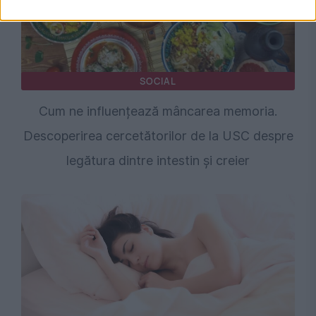
SOCIAL
Cum ne influențează mâncarea memoria.
Descoperirea cercetătorilor de la USC despre
legătura dintre intestin și creier