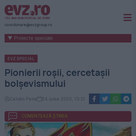
Știri
naționale
coordonare@evzgroup.ro
și
▼ Proiecte speciale
internaționale
|
EVZ SPECIAL
România
Pionierii roșii, cercetașii
-
bolșevismului
Evenimentul
Zilei
Catalin Pena
24 iunie 2020, 13:21
COMENTEAZĂ ȘTIREA