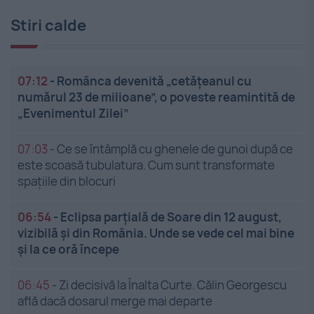
Stiri calde
07:12
-
Românca devenită „cetățeanul cu
numărul 23 de milioane”, o poveste reamintită de
„Evenimentul Zilei”
07:03
-
Ce se întâmplă cu ghenele de gunoi după ce
este scoasă tubulatura. Cum sunt transformate
spațiile din blocuri
06:54
-
Eclipsa parțială de Soare din 12 august,
vizibilă și din România. Unde se vede cel mai bine
și la ce oră începe
06:45
-
Zi decisivă la Înalta Curte. Călin Georgescu
află dacă dosarul merge mai departe