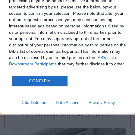
processing of your personal or sensitive information for
comunism în România
targeted advertising by us, please use the below opt-out
section to confirm your selection. Please note that after your
opt-out request is processed you may continue seeing
interest-based ads based on personal information utilized by
us or personal information disclosed to third parties prior to
your opt-out. You may separately opt-out of the further
disclosure of your personal information by third parties on the
IAB’s list of downstream participants. This information may
also be disclosed by us to third parties on the
IAB’s List of
Downstream Participants
that may further disclose it to other
third parties.
POLITICA
CONFIRM
Legea biodiversității a trecut de Comisia
Data Deletion
Data Access
Privacy Policy
Juridică și de Mediu. Tensiuni între AUR și
USR din cauza termenilor din proiect