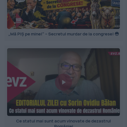
„Mă PIȘ pe mine!” – Secretul murdar de la congrese! 😳
Ce statui mai sunt acum vinovate de dezastrul
României