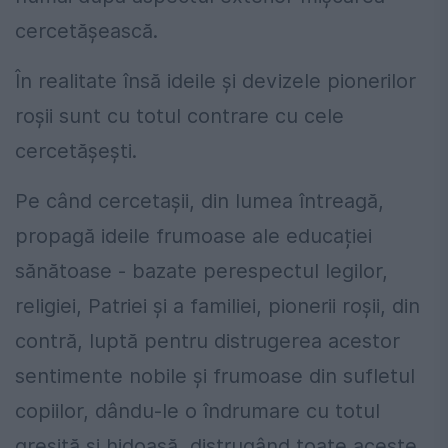
cercetășească.
În realitate însă ideile și devizele pionerilor
roșii sunt cu totul contrare cu cele
cercetășești.
Pe când cercetașii, din lumea întreagă,
propagă ideile frumoase ale educației
sănătoase - bazate perespectul legilor,
religiei, Patriei și a familiei, pionerii roșii, din
contră, luptă pentru distrugerea acestor
sentimente nobile și frumoase din sufletul
copiilor, dându-le o îndrumare cu totul
greșită și hidoasă, distrugând toate aceste