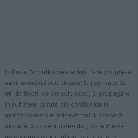
În Rusia Sovietică cercetășia face progrese
mari, adunând sub steagurile roșii sute de
mii de tineri, de ambele sexe, și propagând
în sufletele curate ale copiilor ideile
monstruoase ale bolșevizmului. Această
mișcare, sub denumirea de „pioneri" este
numai după aspectul exterior mișcarea