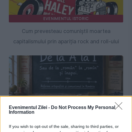
EVENIMENTUL ISTORIC
Cum prevesteau comuniștii moartea
capitalismului prin apariția rock and roll-ului
Evenimentul Zilei -
Do Not Process My Personal
Information
EVENIMENTUL ISTORIC
De la „român” la „romîn” și înapoi. Ortografie și
If you wish to opt-out of the sale, sharing to third parties, or