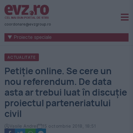
Știri
naționale
coordonare@evzgroup.ro
și
▼ Proiecte speciale
internaționale
|
ACTUALITATE
România
Petiţie online. Se cere un
-
nou referendum. De data
Evenimentul
asta ar trebui luat în discuţie
Zilei
proiectul parteneriatului
civil
Vasile Andrei
15 octombrie 2018, 18:51