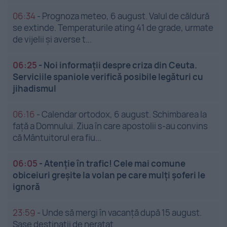
06:34
-
Prognoza meteo, 6 august. Valul de căldură
se extinde. Temperaturile ating 41 de grade, urmate
de vijelii și averse t...
06:25
-
Noi informații despre criza din Ceuta.
Serviciile spaniole verifică posibile legături cu
jihadismul
06:16
-
Calendar ortodox, 6 august. Schimbarea la
față a Domnului. Ziua în care apostolii s-au convins
că Mântuitorul era fiu...
06:05
-
Atenție în trafic! Cele mai comune
obiceiuri greșite la volan pe care mulți șoferi le
ignoră
23:59
-
Unde să mergi în vacanță după 15 august.
Șase destinații de neratat