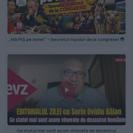
„Mă PIȘ pe mine!” – Secretul murdar de la congrese! 😳
Ce statui mai sunt acum vinovate de dezastrul