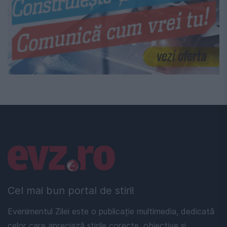
Linkuri utile
Cel mai bun portal de stiri!
Evenimentul Zilei este o publicație multimedia, dedicată
celor care apreciază știrile corecte, obiective și