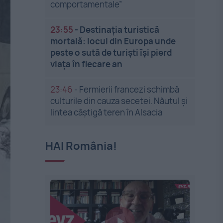
comportamentale”
23:55
-
Destinația turistică
mortală: locul din Europa unde
peste o sută de turiști își pierd
viața în fiecare an
23:46
-
Fermierii francezi schimbă
culturile din cauza secetei. Năutul și
lintea câștigă teren în Alsacia
HAI România!