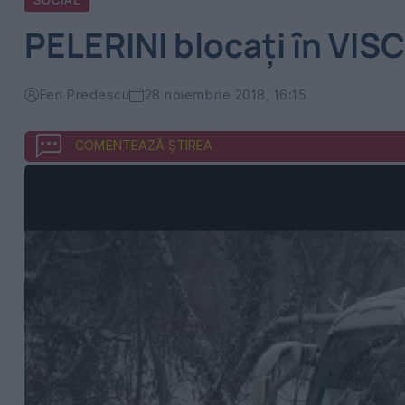
SOCIAL
PELERINI blocați în VIS
Feri Predescu
28 noiembrie 2018, 16:15
COMENTEAZĂ ȘTIREA