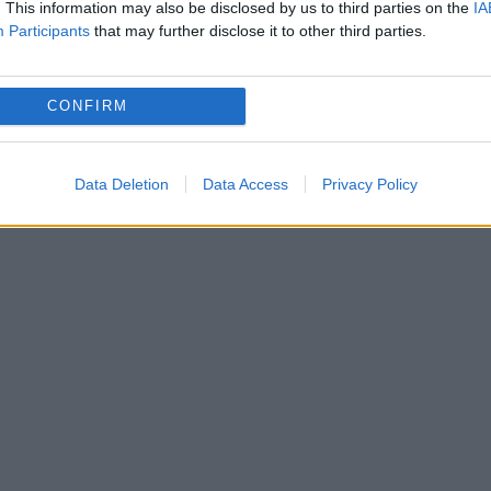
. This information may also be disclosed by us to third parties on the
IA
la mănăstirea Peștera Sf Andrei, autocarele fiin
Participants
that may further disclose it to other third parties.
ie. În data de 30 noiembrie, zi liberă, când este
 de lângă localitatea Ion Corvin din județul
CONFIRM
ră. (Foto- IPJ Constanta)
Data Deletion
Data Access
Privacy Policy