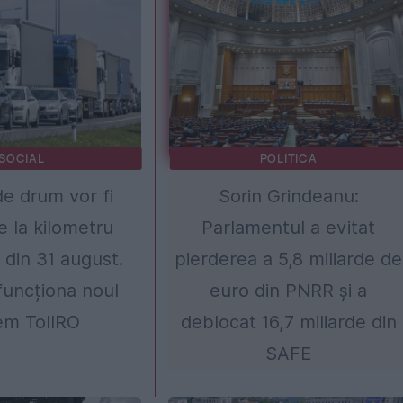
SOCIAL
POLITICA
e drum vor fi
Sorin Grindeanu:
e la kilometru
Parlamentul a evitat
din 31 august.
pierderea a 5,8 miliarde de
uncționa noul
euro din PNRR și a
em TollRO
deblocat 16,7 miliarde din
SAFE