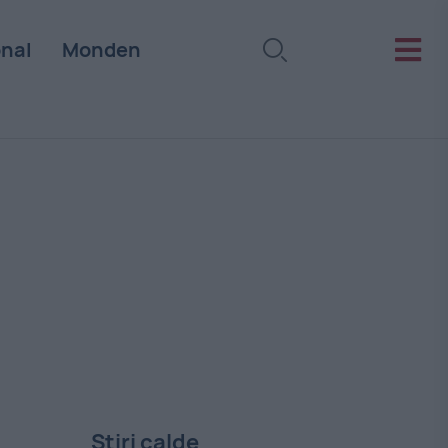
onal
Monden
Stiri calde