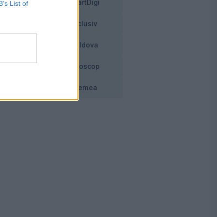
SmartDigi
B’s List of
d
Exclusiv
Moldova
Horoscop
Vremea