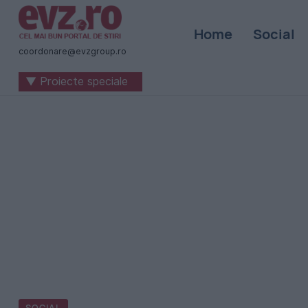
Știri
Home
Social
naționale
coordonare@evzgroup.ro
și
▼ Proiecte speciale
internaționale
|
România
-
Evenimentul
Zilei