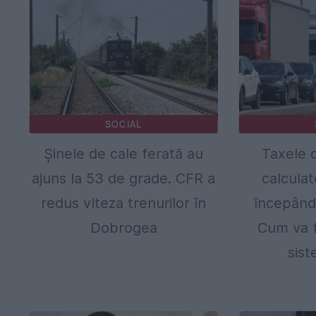
SOCIAL
Șinele de cale ferată au
Taxele d
ajuns la 53 de grade. CFR a
calculat
redus viteza trenurilor în
începând 
Dobrogea
Cum va f
sist