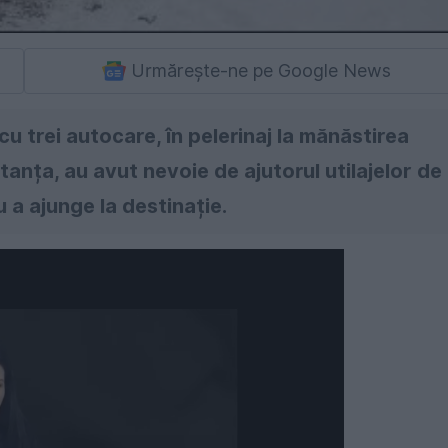
Urmărește-ne pe Google News
 trei autocare, în pelerinaj la mănăstirea
tanța, au avut nevoie de ajutorul utilajelor de
u a ajunge la destinație.
Următorul videoclip în 4
Anulează