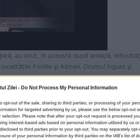
 țară, au avut, în această după amiază, dificultăț
alitățile Floriile și Aliman. Drumul îngust și
 care nu se mai putea circula. Pelerinii au apel
autocarele la șoseaua națională DN3. În scurt
l Zilei -
Do Not Process My Personal Information
a Regia Județeană de Drumuri și Poduri Constanța
to opt-out of the sale, sharing to third parties, or processing of your per
formation for targeted advertising by us, please use the below opt-out s
r selection. Please note that after your opt-out request is processed y
eing interest-based ads based on personal information utilized by us or
ilajele Regiei și duse până la DN3, potrivit
disclosed to third parties prior to your opt-out. You may separately opt-
losure of your personal information by third parties on the IAB’s list of
adjunctul șefului IPJ Constanța, comisar șef Cipri