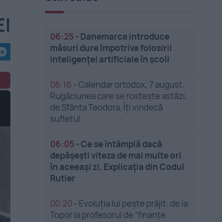
EI
06:25
-
Danemarca introduce
măsuri dure împotriva folosirii
inteligenței artificiale în școli
06:16
-
Calendar ortodox, 7 august.
Rugăciunea care se rostește astăzi,
de Sfânta Teodora. Îți vindecă
sufletul
06:05
-
Ce se întâmplă dacă
depășești viteza de mai multe ori
în aceeași zi. Explicația din Codul
Rutier
00:20
-
Evoluția lui pește prăjit: de la
Topor la profesorul de ”finanțe