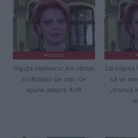
POLITICA
P
Olguța Vasilescu: Am rămas
Lia Olguța 
cu Bolojan pe cap. Ce
că va mer
spune despre AUR
„Aruncă î
m