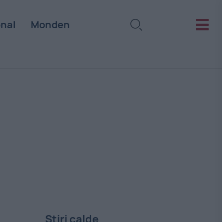
onal
Monden
Stiri calde