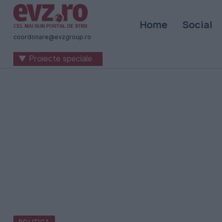
Știri
Home
Social
naționale
coordonare@evzgroup.ro
și
▼ Proiecte speciale
internaționale
|
România
-
Evenimentul
Zilei