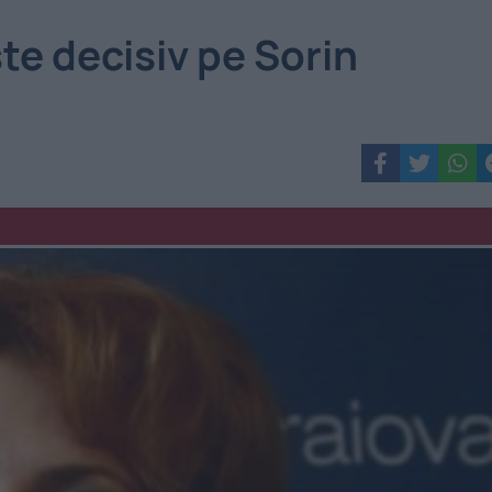
ște decisiv pe Sorin