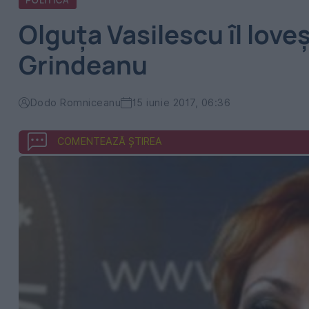
POLITICA
Olguța Vasilescu îl love
Grindeanu
Dodo Romniceanu
15 iunie 2017, 06:36
COMENTEAZĂ ȘTIREA