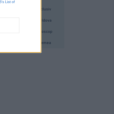
B’s List of
Exclusiv
Moldova
l
Horoscop
Vremea