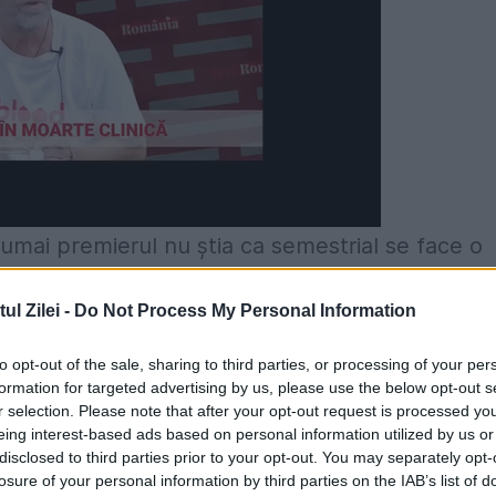
numai premierul nu știa ca semestrial se face o
ernare. Monitorizarea presei nu se mai face la
l Zilei -
Do Not Process My Personal Information
nile in care a fost prezent Liviu Dragnea. Doar e
cris Lia Olguța Vasilescu pe pagina sa de
to opt-out of the sale, sharing to third parties, or processing of your per
formation for targeted advertising by us, please use the below opt-out s
r selection. Please note that after your opt-out request is processed y
eing interest-based ads based on personal information utilized by us or
nţa CEx în legătură cu declaraţia Liei Olguţa
disclosed to third parties prior to your opt-out. You may separately opt-
losure of your personal information by third parties on the IAB’s list of
tid ştia că este un guvern de tranziţie, Grindea