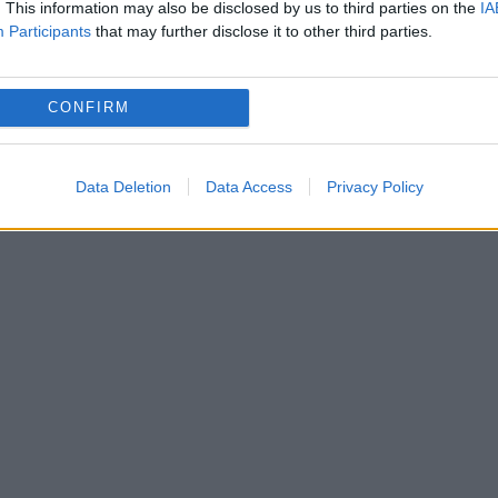
. This information may also be disclosed by us to third parties on the
IA
Participants
that may further disclose it to other third parties.
cut această declaraţie, cum că toată lumea ştia
ut. M-a mirat şi pe mine. Dar probabil că era
CONFIRM
i o să vină un raport de evaluare făcut de domnu
Data Deletion
Data Access
Privacy Policy