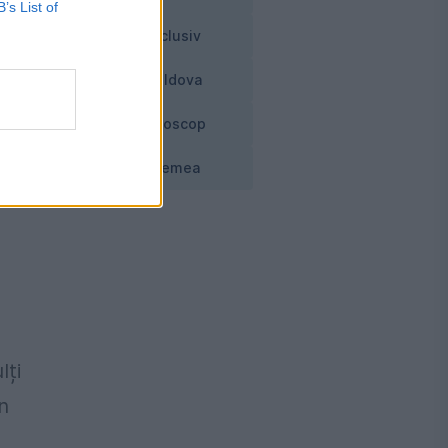
B’s List of
ă
Exclusiv
Moldova
Horoscop
Vremea
lți
n