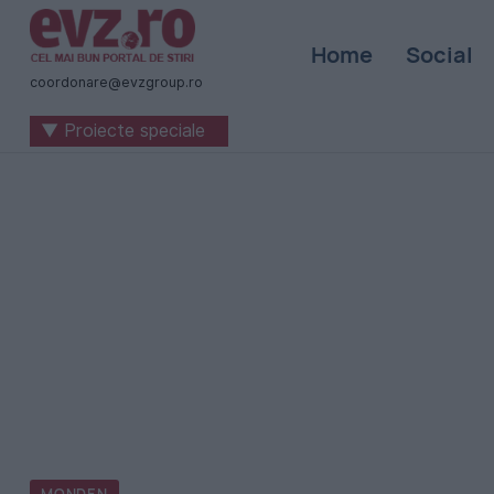
Știri
Home
Social
naționale
coordonare@evzgroup.ro
și
▼ Proiecte speciale
internaționale
|
România
-
Evenimentul
Zilei