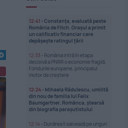
12:41
-
Constanța, evaluată peste
România de Fitch. Orașul a primit
un calificativ financiar care
depășește ratingul țării
12:33
-
România intră în etapa
decisivă a PNRR o economie fragilă.
Fondurile europene, principalul
motor de creștere
12:24
-
Mihaela Rădulescu, umilită
din nou de familia lui Felix
Baumgartner. Românca, ștearsă
din biografia parașutistului
12:14
-
Dunărea îi salvează pe unguri.