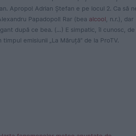
fan. Apropo! Adrian Ștefan e pe locul 2. Ca să n
… Alexandru Papadopol! Rar (bea
alcool
, n.r.), dar
gant după ce bea. (…) E simpatic, îl cunosc, de
n timpul emisiunii „La Măruță” de la ProTV.
alta. Harta fenomenelor meteo anunțate de