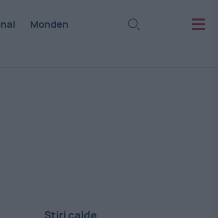
onal
Monden
Stiri calde