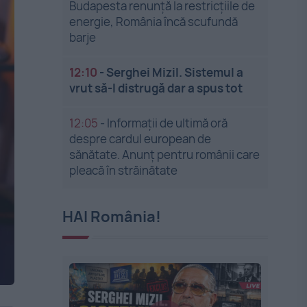
Budapesta renunță la restricțiile de
energie, România încă scufundă
barje
12:10
-
Serghei Mizil. Sistemul a
vrut să-l distrugă dar a spus tot
12:05
-
Informații de ultimă oră
despre cardul european de
sănătate. Anunț pentru românii care
pleacă în străinătate
HAI România!