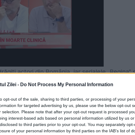
ăgiți actori din România, iar serialele „Regina” ș
t publicului larg. Chiar dacă în ultima perioadă
l Zilei -
Do Not Process My Personal Information
biz-ul românesc, Strunilă a fost invitat la o
to opt-out of the sale, sharing to third parties, or processing of your per
ăcut mai multe declarații privind colegii de
formation for targeted advertising by us, please use the below opt-out s
r selection. Please note that after your opt-out request is processed y
eing interest-based ads based on personal information utilized by us or
disclosed to third parties prior to your opt-out. You may separately opt-
e consumă cel mai mult alcool. Actorul a explica
losure of your personal information by third parties on the IAB’s list of