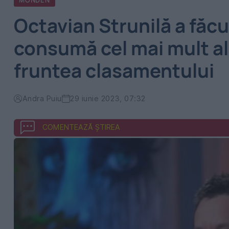
MONDEN
Octavian Strunilă a făcu
consumă cel mai mult alc
fruntea clasamentului
Andra Puiu
29 iunie 2023, 07:32
COMENTEAZĂ ȘTIREA