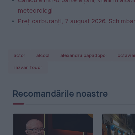
meteorologi
Preț carburanți, 7 august 2026. Schimbar
actor
alcool
alexandru papadopol
octavian
razvan fodor
Recomandările noastre