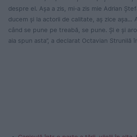
despre el. Așa a zis, mi-a zis mie Adrian Ște
ducem și la actorii de calitate, aș zice așa
când se pune pe treabă, se pune. Și e și aro
aia spun asta”, a declarat Octavian Strunilă î
Caniculă într-o parte a țării, vijelii în 