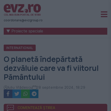
Știri
naționale
coordonare@evzgroup.ro
și
▼ Proiecte speciale
internaționale
|
INTERNATIONAL
România
O planetă îndepărtată
-
dezvăluie care va fi viitorul
Evenimentul
Pământului
Zilei
Iuliu Vlădescu
28 septembrie 2024, 18:29
COMENTEAZĂ ȘTIREA