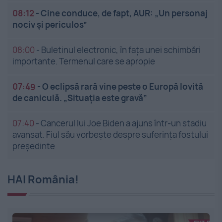
08:12
-
Cine conduce, de fapt, AUR: „Un personaj
nociv și periculos”
08:00
-
Buletinul electronic, în fața unei schimbări
importante. Termenul care se apropie
07:49
-
O eclipsă rară vine peste o Europă lovită
de caniculă. „Situația este gravă”
07:40
-
Cancerul lui Joe Biden a ajuns într-un stadiu
avansat. Fiul său vorbește despre suferința fostului
președinte
HAI România!