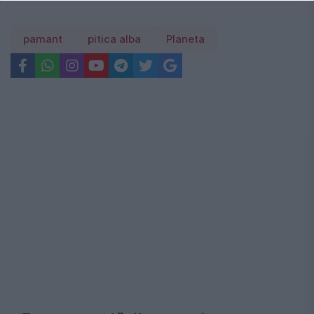
pamant
pitica alba
Planeta