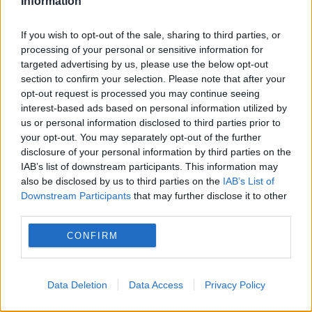
Information
orbitei lui Jupiter și Saturn, iar multe dintre
If you wish to opt-out of the sale, sharing to third parties, or
aceste luni vor deveni planete oceanice”, a
processing of your personal or sensitive information for
mai spus Zhang. „Cred că, în acest caz,
targeted advertising by us, please use the below opt-out
section to confirm your selection. Please note that after your
omenirea ar putea migra acolo”, a încheiat
opt-out request is processed you may continue seeing
interest-based ads based on personal information utilized by
el.
us or personal information disclosed to third parties prior to
your opt-out. You may separately opt-out of the further
Locuiești la bloc? 10 reguli pe care mulți
disclosure of your personal information by third parties on the
IAB’s list of downstream participants. This information may
proprietari le înțeleg greșit și ajung să
also be disclosed by us to third parties on the
IAB’s List of
Downstream Participants
that may further disclose it to other
plătească mai mult.Ce spune legea
third parties.
Concediu 2026. Dreptul pe care mulți
CONFIRM
salariați nu îl cunosc. Când se pot pierde
zilele de concediu și când nu
Data Deletion
Data Access
Privacy Policy