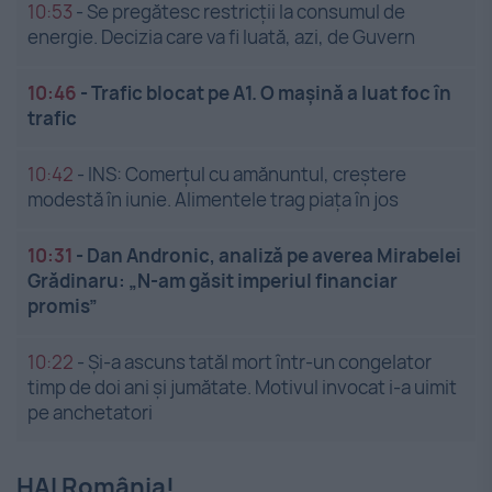
10:53
-
Se pregătesc restricții la consumul de
energie. Decizia care va fi luată, azi, de Guvern
10:46
-
Trafic blocat pe A1. O mașină a luat foc în
trafic
10:42
-
INS: Comerțul cu amănuntul, creștere
modestă în iunie. Alimentele trag piața în jos
10:31
-
Dan Andronic, analiză pe averea Mirabelei
Grădinaru: „N-am găsit imperiul financiar
promis”
10:22
-
Și-a ascuns tatăl mort într-un congelator
timp de doi ani și jumătate. Motivul invocat i-a uimit
pe anchetatori
HAI România!