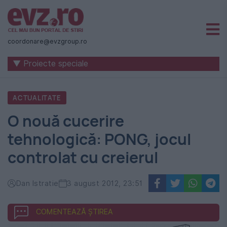
Știri
naționale
coordonare@evzgroup.ro
și
▼ Proiecte speciale
internaționale
|
ACTUALITATE
România
O nouă cucerire
-
tehnologică: PONG, jocul
Evenimentul
controlat cu creierul
Zilei
Dan Istratie
3 august 2012, 23:51
COMENTEAZĂ ȘTIREA