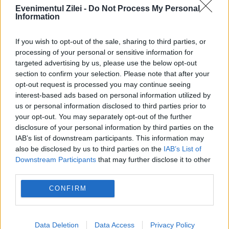
Evenimentul Zilei -
Do Not Process My Personal
Information
If you wish to opt-out of the sale, sharing to third parties, or
POLITICA
processing of your personal or sensitive information for
targeted advertising by us, please use the below opt-out
Legea biodiversității a trecut de Comisia
section to confirm your selection. Please note that after your
Juridică și de Mediu. Tensiuni între AUR și
opt-out request is processed you may continue seeing
interest-based ads based on personal information utilized by
USR din cauza termenilor din proiect
us or personal information disclosed to third parties prior to
your opt-out. You may separately opt-out of the further
disclosure of your personal information by third parties on the
IAB’s list of downstream participants. This information may
also be disclosed by us to third parties on the
IAB’s List of
Downstream Participants
that may further disclose it to other
third parties.
CONFIRM
Data Deletion
Data Access
Privacy Policy
INTERNATIONAL