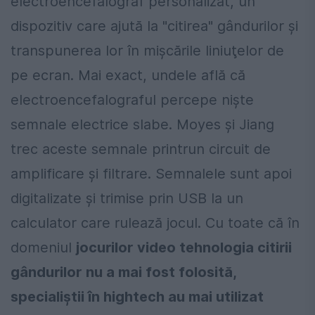
electroencefalograf personalizat, un
dispozitiv care ajută la "citirea" gândurilor şi
transpunerea lor în mişcările liniuţelor de
pe ecran. Mai exact, undele află că
electroencefalograful percepe nişte
semnale electrice slabe. Moyes şi Jiang
trec aceste semnale printrun circuit de
amplificare şi filtrare. Semnalele sunt apoi
digitalizate şi trimise prin USB la un
calculator care rulează jocul. Cu toate că în
domeniul
jocurilor video tehnologia citirii
gândurilor nu a mai fost folosită,
specialiştii în hightech au mai utilizat