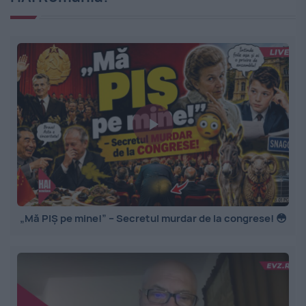
„Mă PIȘ pe mine!” – Secretul murdar de la congrese! 😳