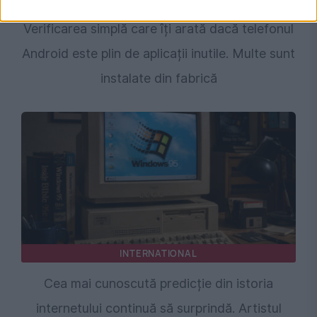
Verificarea simplă care îți arată dacă telefonul
Android este plin de aplicații inutile. Multe sunt
instalate din fabrică
INTERNATIONAL
Cea mai cunoscută predicție din istoria
internetului continuă să surprindă. Artistul