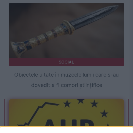
SOCIAL
Obiectele uitate în muzeele lumii care s-au
dovedit a fi comori științifice