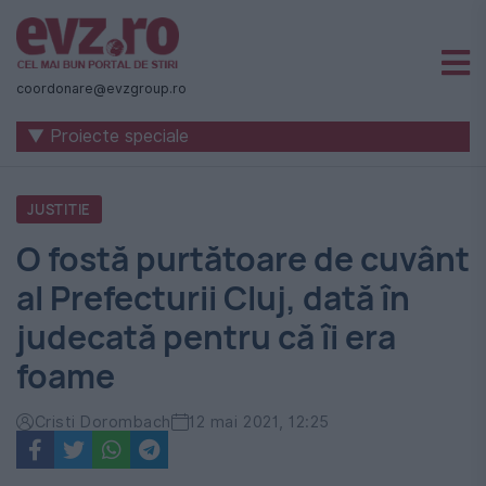
Știri
naționale
coordonare@evzgroup.ro
și
▼ Proiecte speciale
internaționale
|
JUSTITIE
România
O fostă purtătoare de cuvânt
-
al Prefecturii Cluj, dată în
Evenimentul
judecată pentru că îi era
Zilei
foame
Cristi Dorombach
12 mai 2021, 12:25