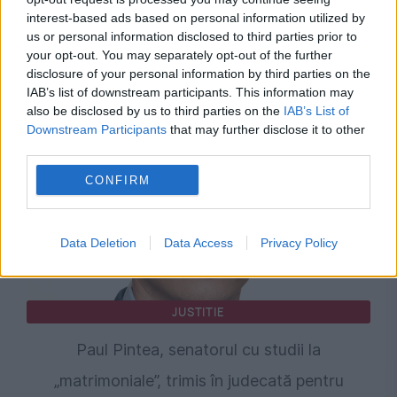
interest-based ads based on personal information utilized by
Începe restaurarea Coifului de la Coțofenești.
us or personal information disclosed to third parties prior to
your opt-out. You may separately opt-out of the further
Ce au descoperit specialiștii după recuperarea
disclosure of your personal information by third parties on the
tezaurului furat
IAB’s list of downstream participants. This information may
also be disclosed by us to third parties on the
IAB’s List of
Downstream Participants
that may further disclose it to other
third parties.
CONFIRM
Data Deletion
Data Access
Privacy Policy
JUSTITIE
Paul Pintea, senatorul cu studii la
„matrimoniale”, trimis în judecată pentru