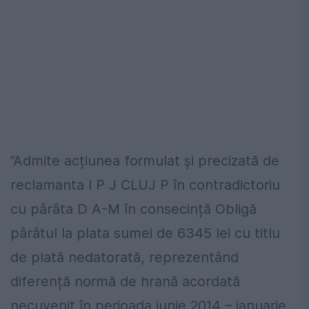
”Admite acțiunea formulat şi precizată de
reclamanta I P J CLUJ P în contradictoriu
cu pârâta D A-M în consecință Obligă
pârâtul la plata sumei de 6345 lei cu titlu
de plată nedatorată, reprezentând
diferență normă de hrană acordată
necuvenit în perioada iunie 2014 – ianuarie