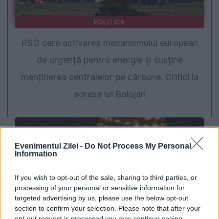
POLITICA
PSD cere activarea mecanismului european
de urgență pentru energie și susține
menținerea centralelor pe cărbune. Critici la
adresa lui Bolojan
Evenimentul Zilei -
Do Not Process My Personal
Information
If you wish to opt-out of the sale, sharing to third parties, or
processing of your personal or sensitive information for
targeted advertising by us, please use the below opt-out
section to confirm your selection. Please note that after your
SOCIAL
opt-out request is processed you may continue seeing