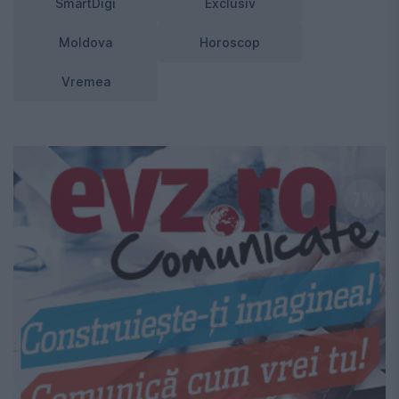
SmartDigi
Exclusiv
Moldova
Horoscop
Vremea