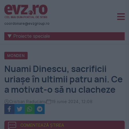
Știri
naționale
coordonare@evzgroup.ro
și
▼ Proiecte speciale
internaționale
|
MONDEN
România
Nuami Dinescu, sacrificii
-
uriașe în ultimii patru ani. Ce
Evenimentul
a motivat-o să nu clacheze
Zilei
Cristian Raducanu
19 iunie 2024, 12:08
COMENTEAZĂ ȘTIREA