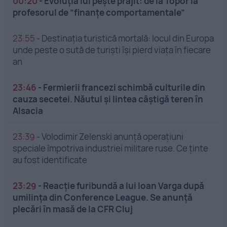
00:20
-
Evoluția lui pește prăjit: de la Topor la
profesorul de ”finanțe comportamentale”
23:55
-
Destinația turistică mortală: locul din Europa
unde peste o sută de turiști își pierd viața în fiecare
an
23:46
-
Fermierii francezi schimbă culturile din
cauza secetei. Năutul și lintea câștigă teren în
Alsacia
23:39
-
Volodimir Zelenski anunță operațiuni
speciale împotriva industriei militare ruse. Ce ținte
au fost identificate
23:29
-
Reacție furibundă a lui Ioan Varga după
umilința din Conference League. Se anunță
plecări în masă de la CFR Cluj