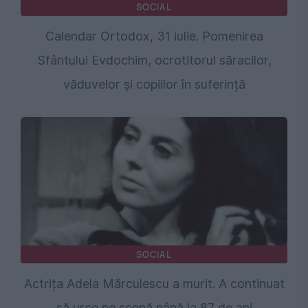
SOCIAL
Calendar Ortodox, 31 iulie. Pomenirea
Sfântului Evdochim, ocrotitorul săracilor,
văduvelor și copiilor în suferință
SOCIAL
Actrița Adela Mărculescu a murit. A continuat
să urce pe scenă până la 87 de ani