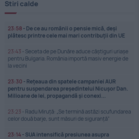
Stiri calde
23:58
-
De ce au românii o pensie mică, deși
plătesc printre cele mai mari contribuții din UE
23:43
-
Seceta de pe Dunăre aduce câștiguri uriașe
pentru Bulgaria. România importă masiv energie de
la vecini
23:30
-
Rețeaua din spatele campaniei AUR
pentru suspendarea președintelui Nicușor Dan.
Milioane de lei, propagandă și conexi...
23:23
-
Radu Miruță: „Se termină astăzi scufundarea
celor două barje, sunt măsuri de siguranţă”
23:14
-
SUA intensifică presiunea asupra