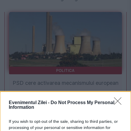
POLITICA
PSD cere activarea mecanismului european
de urgență pentru energie și susține
Evenimentul Zilei -
Do Not Process My Personal
menținerea centralelor pe cărbune. Critici la
Information
adresa lui Bolojan
If you wish to opt-out of the sale, sharing to third parties, or
processing of your personal or sensitive information for