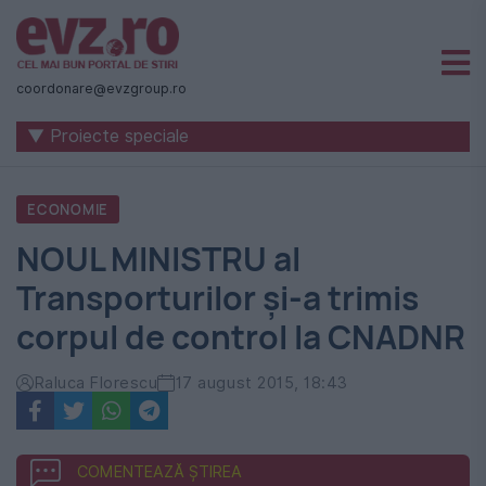
Știri
naționale
coordonare@evzgroup.ro
și
▼ Proiecte speciale
internaționale
|
ECONOMIE
România
NOUL MINISTRU al
-
Transporturilor și-a trimis
Evenimentul
corpul de control la CNADNR
Zilei
Raluca Florescu
17 august 2015, 18:43
COMENTEAZĂ ȘTIREA