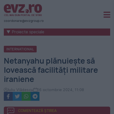
Știri
naționale
coordonare@evzgroup.ro
și
▼ Proiecte speciale
internaționale
|
INTERNATIONAL
România
Netanyahu plănuiește să
-
lovească facilități militare
Evenimentul
iraniene
Zilei
Iuliu Vlădescu
16 octombrie 2024, 11:08
COMENTEAZĂ ȘTIREA