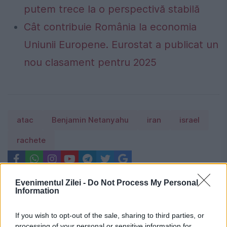
putem trece la o perspectivă stabilă
Cât contribuie România la economia
Uniunii Europene. Eurostat a publicat un
nou clasament pentru 2025
atac
Benjamin Netanyahu
iran
israel
rachete
Evenimentul Zilei -
Do Not Process My Personal
Information
If you wish to opt-out of the sale, sharing to third parties, or
processing of your personal or sensitive information for