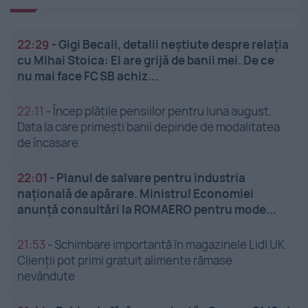
22:29
-
Gigi Becali, detalii neștiute despre relația
cu Mihai Stoica: El are grijă de banii mei. De ce
nu mai face FCSB achiz...
22:11
-
Încep plățile pensiilor pentru luna august.
Data la care primești banii depinde de modalitatea
de încasare
22:01
-
Planul de salvare pentru industria
națională de apărare. Ministrul Economiei
anunță consultări la ROMAERO pentru mode...
21:53
-
Schimbare importantă în magazinele Lidl UK.
Clienții pot primi gratuit alimente rămase
nevândute