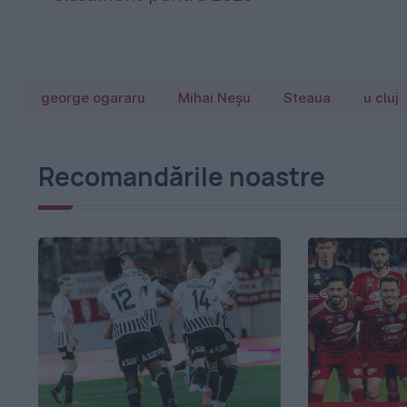
george ogararu
Mihai Neșu
Steaua
u cluj
Recomandările noastre