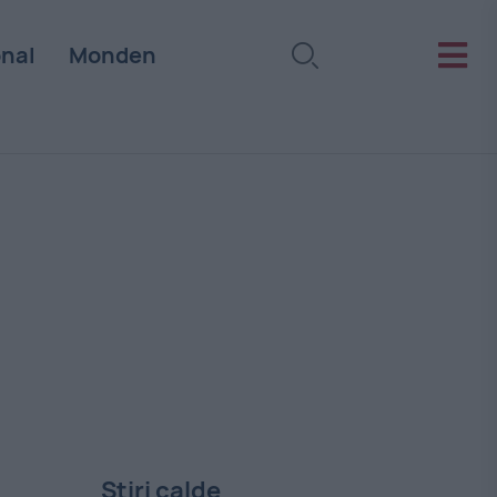
onal
Monden
Stiri calde