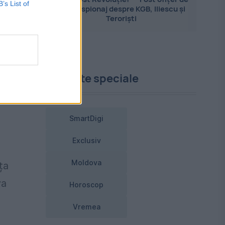
B’s List of
contraspionaj despre KGB, Iliescu și
l
Teroriști
n
am
n
Proiecte speciale
SmartDigi
Exclusiv
Moldova
ța
va
Horoscop
Vremea
ă