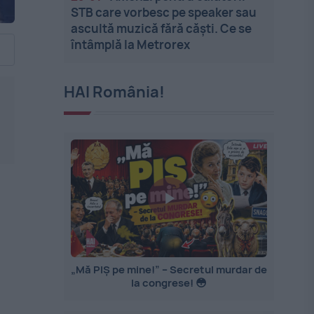
STB care vorbesc pe speaker sau
ascultă muzică fără căști. Ce se
întâmplă la Metrorex
HAI România!
„Mă PIȘ pe mine!” – Secretul murdar de
la congrese! 😳