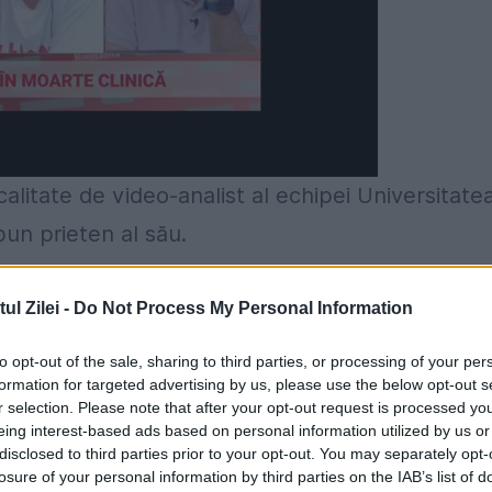
calitate de video-analist al echipei Universitate
un prieten al său.
l Zilei -
Do Not Process My Personal Information
ii Profesioniste de Fotbal, fostul fundaș stâng a
to opt-out of the sale, sharing to third parties, or processing of your per
 momentul în care, în 2011, a suferit un groaznic
formation for targeted advertising by us, please use the below opt-out s
r selection. Please note that after your opt-out request is processed y
trecht, Alje Schut a căzut pe Neșu, iar românul
eing interest-based ads based on personal information utilized by us or
disclosed to third parties prior to your opt-out. You may separately opt-
oroc. În schimb, Mihai a rămas imobilizat.
losure of your personal information by third parties on the IAB’s list of