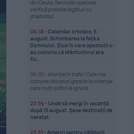
din Ceuta. Serviciile spaniole
verifică posibile legături cu
jihadismul
06:16
-
Calendar ortodox, 6
august. Schimbarea la față a
Domnului. Ziua în care apostolii s-
au convins că Mântuitorul era
fiu...
06:05
-
Atenție în trafic! Cele mai
comune obiceiuri greșite la volan pe
care mulți șoferi le ignoră
23:59
-
Unde să mergi în vacanță
după 15 august. Șase destinații de
neratat
23:51
-
Amenzi pentru călătorii