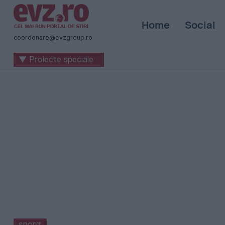
Știri
Home
Social
naționale
coordonare@evzgroup.ro
și
▼ Proiecte speciale
internaționale
|
România
-
Evenimentul
Zilei