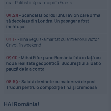
real. Polițiștii răpeau copii în Franța
09:29
-
Scandal la bordul unui avion care urma
să decoleze din Londra. Un pasager a fost
încătușat
09:17
-
Irina Begu s-a măritat cu antrenorul Victor
Crivoi, în weekend
09:10
-
Mihai Fifor pune România față în față cu
noua realitate geopolitică: Bucureștiul a luat o
pauză de la a conta
08:59
-
Salată de vinete cu maioneză de post.
Trucuri pentru o compoziție fină și cremoasă
HAI România!