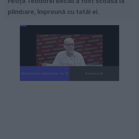
Fetița Teodorei Becali a fost scoasă la
plimbare, împreună cu tatăl ei.
Următorul videoclip în 4
Anulează