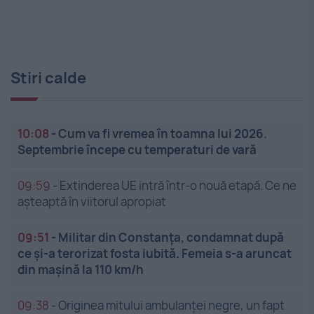
Stiri calde
10:08
-
Cum va fi vremea în toamna lui 2026.
Septembrie începe cu temperaturi de vară
09:59
-
Extinderea UE intră într-o nouă etapă. Ce ne
așteaptă în viitorul apropiat
09:51
-
Militar din Constanța, condamnat după
ce și-a terorizat fosta iubită. Femeia s-a aruncat
din mașină la 110 km/h
09:38
-
Originea mitului ambulanței negre, un fapt