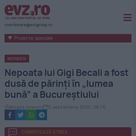
Știri
naționale
coordonare@evzgroup.ro
și
▼ Proiecte speciale
internaționale
|
MONDEN
România
Nepoata lui Gigi Becali a fost
-
dusă de părinți în „lumea
Evenimentul
bună” a Bucureștiului
Zilei
Magda Ionescu
5 septembrie 2020, 06:15
COMENTEAZĂ ȘTIREA