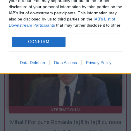
your opt-out. You may separately opt-out of the further
SPORT
disclosure of your personal information by third parties on the
IAB’s list of downstream participants. This information may
Mutare bombă la FCSB. Gigi Becali și MM
also be disclosed by us to third parties on the
IAB’s List of
Downstream Participants
that may further disclose it to other
Stoica vor să îl aducă pe Dan Petrescu ca
third parties.
director tehnic
CONFIRM
Data Deletion
Data Access
Privacy Policy
INTERNATIONAL
Mihai Fifor pune România față în față cu noua