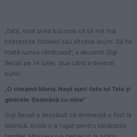
„Tată, sunt prea bucuros că să mă mai
intereseze fotbalul sau altceva acum. Să fie
toată lumea sănătoasă”, a declarat Gigi
Becali pe 14 iunie, ziua când a devenit
bunic.
„O cheamă Maria. Nașii sunt fata lui Teia și
ginerele. Seamănă cu mine”
Gigi Becali a dezvăluit că dimineață a fost la
biserică. Acolo s-a rugat pentru sănătatea
familiei. Minunea s-a petrecut la prânz.