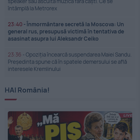
speaker sau ascultă muzică fără căști. Ce se
întâmplă la Metrorex
23:40
-
Înmormântare secretă la Moscova: Un
general rus, presupusă victimă în tentativa de
asasinat asupra lui Aleksandr Ceiko
23:36
-
Opoziția încearcă suspendarea Maiei Sandu.
Președinta spune că în spatele demersului se află
interesele Kremlinului
HAI România!