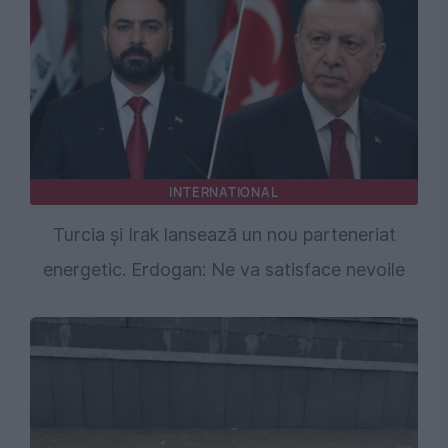
INTERNATIONAL
Turcia și Irak lansează un nou parteneriat
energetic. Erdogan: Ne va satisface nevoile