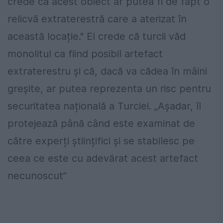
crede că acest obiect ar putea fi de fapt o
relicvă extraterestră care a aterizat în
această locație." El crede că turcii văd
monolitul ca fiind posibil artefact
extraterestru și că, dacă va cădea în mâini
greșite, ar putea reprezenta un risc pentru
securitatea națională a Turciei. „Așadar, îl
protejează până când este examinat de
către experți științifici și se stabilesc pe
ceea ce este cu adevărat acest artefact
necunoscut”