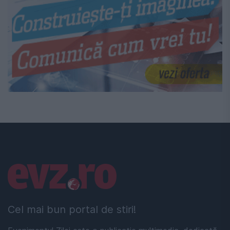
Linkuri utile
Cel mai bun portal de stiri!