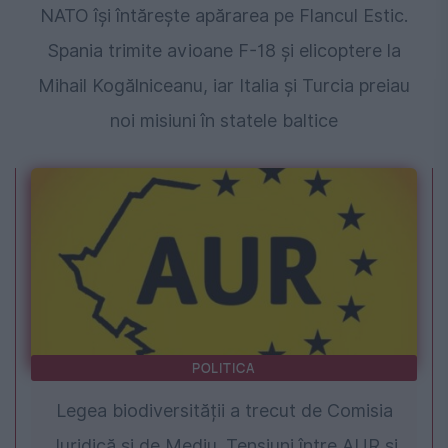
NATO își întărește apărarea pe Flancul Estic.
Spania trimite avioane F-18 și elicoptere la
Mihail Kogălniceanu, iar Italia și Turcia preiau
noi misiuni în statele baltice
POLITICA
Legea biodiversității a trecut de Comisia
Juridică și de Mediu. Tensiuni între AUR și