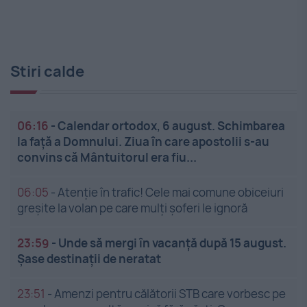
Stiri calde
06:16
-
Calendar ortodox, 6 august. Schimbarea
la față a Domnului. Ziua în care apostolii s-au
convins că Mântuitorul era fiu...
06:05
-
Atenție în trafic! Cele mai comune obiceiuri
greșite la volan pe care mulți șoferi le ignoră
23:59
-
Unde să mergi în vacanță după 15 august.
Șase destinații de neratat
23:51
-
Amenzi pentru călătorii STB care vorbesc pe