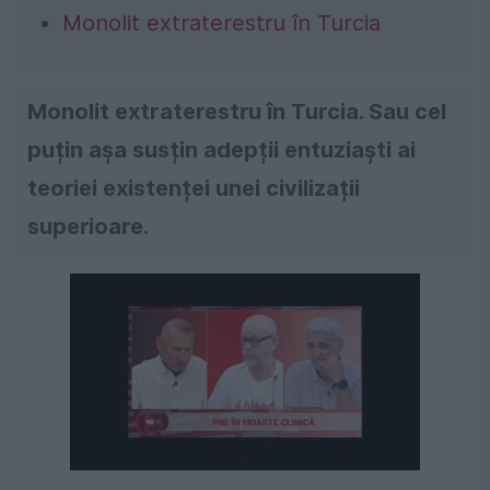
Monolit extraterestru în Turcia
Monolit extraterestru în Turcia. Sau cel
puțin așa susțin adepții entuziaști ai
teoriei existenței unei civilizații
superioare.
Următorul videoclip în 4
Anulează