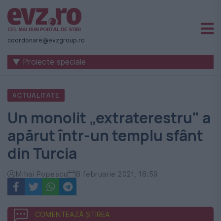
Știri
naționale
coordonare@evzgroup.ro
și
▼ Proiecte speciale
internaționale
|
ACTUALITATE
România
Un monolit „extraterestru" a
-
apărut într-un templu sfânt
Evenimentul
din Turcia
Zilei
Mihai Popescu
8 februarie 2021, 18:59
COMENTEAZĂ ȘTIREA