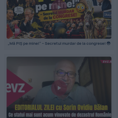
„Mă PIȘ pe mine!” – Secretul murdar de la congrese! 😳