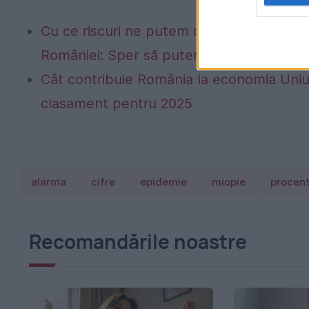
Cu ce riscuri ne putem confrunta în următo
României: Sper să putem trece la o persp
Cât contribuie România la economia Uniu
clasament pentru 2025
alarma
cifre
epidemie
miopie
procen
Recomandările noastre