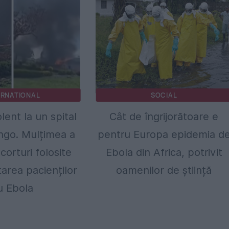
ERNATIONAL
SOCIAL
lent la un spital
Cât de îngrijorătoare e
ngo. Mulțimea a
pentru Europa epidemia d
corturi folosite
Ebola din Africa, potrivit
tarea pacienților
oamenilor de știință
u Ebola