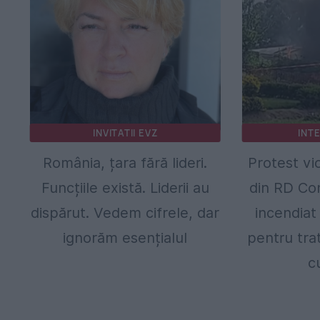
INVITATII EVZ
INT
România, țara fără lideri.
Protest vio
Funcțiile există. Liderii au
din RD Co
dispărut. Vedem cifrele, dar
incendiat 
ignorăm esențialul
pentru tra
c