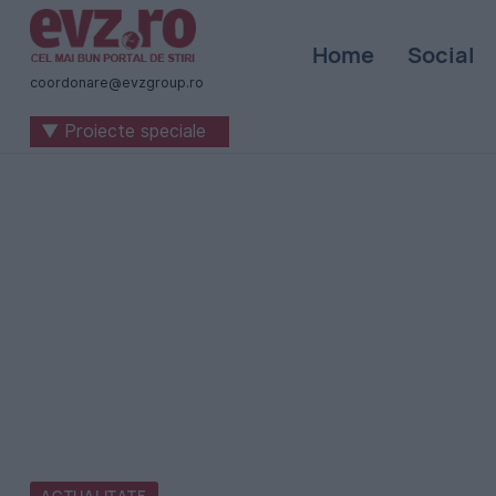
Știri
Home
Social
naționale
coordonare@evzgroup.ro
și
▼ Proiecte speciale
internaționale
|
România
-
Evenimentul
Zilei