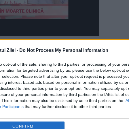
mp ce copii lor se joacă pe ipad-uri sau tătici
l Zilei -
Do Not Process My Personal Information
uri pe telefonul mobil.
to opt-out of the sale, sharing to third parties, or processing of your per
formation for targeted advertising by us, please use the below opt-out s
r selection. Please note that after your opt-out request is processed y
eing interest-based ads based on personal information utilized by us or
disclosed to third parties prior to your opt-out. You may separately opt-
losure of your personal information by third parties on the IAB’s list of
. This information may also be disclosed by us to third parties on the
IA
Participants
that may further disclose it to other third parties.
CONFIRM