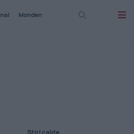
onal
Monden
Stiri calde