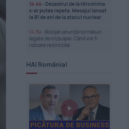
14:44
-
Dezastrul de la Hiroshima
s-ar putea repeta. Mesajul lansat
la 81 de ani de la atacul nuclear
14:39
-
Bolojan anunță noi măsuri
legate de criza apei. Când vor fi
ridicate restricțiile
HAI România!