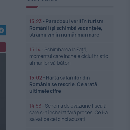
15:23
-
Paradoxul verii în turism.
Românii își schimbă vacanțele,
străinii vin în număr mai mare
15:14
-
Schimbarea la Față,
momentul care încheie ciclul hristic
al marilor sărbători
15:02
-
Harta salariilor din
România se rescrie. Ce arată
ultimele cifre
14:53
-
Schema de evaziune fiscală
care s-a încheiat fără proces. Ce i-a
salvat pe cei cinci acuzați