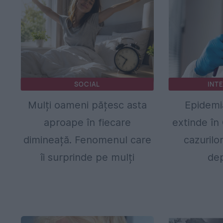
SOCIAL
INT
Mulți oameni pățesc asta
Epidemi
aproape în fiecare
extinde în
dimineață. Fenomenul care
cazurilo
îi surprinde pe mulți
dep