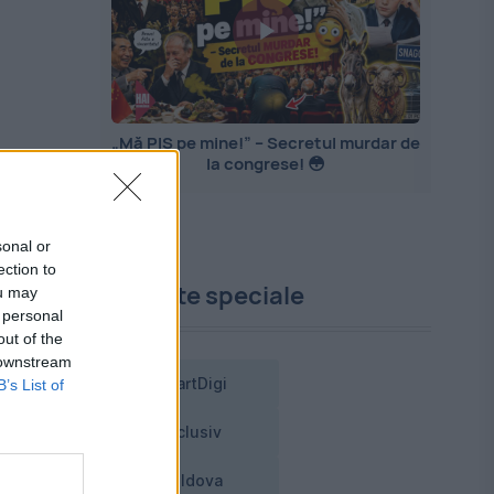
„Mă PIȘ pe mine!” – Secretul murdar de
la congrese! 😳
sonal or
ection to
Proiecte speciale
ou may
 personal
out of the
 downstream
SmartDigi
B’s List of
Exclusiv
Moldova