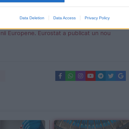
rii ani. Ilie Bolojan vorbește despre ratingul
Data Deletion
Data Access
Privacy Policy
ectivă stabilă
nii Europene. Eurostat a publicat un nou
t