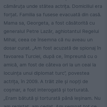
cămăruța unde stătea actrița. Domiciliul era
forțat. Familia sa fusese evacuată din casă.
Mama sa, Georgeta, a fost căsătorită cu
generalul Petre Lazăr, aghiotantul Regelui
Mihai, ceea ce însemna că nu aveau un
dosar curat. „Am fost acuzată de spionaj în
favoarea Turciei, după ce, împreună cu o
amică, am fost de câteva ori la un ceai la
locuința unui diplomat turc”, povestea
actrița, în 2009. A trăit zile și nopți de
coșmar, a fost interogată și torturată.
„Eram bătută și torturată până leșinam. Nu
am rezistat, am cedat. Am semnat tot ce