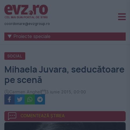
Știri
naționale
coordonare@evzgroup.ro
și
▼ Proiecte speciale
internaționale
|
SOCIAL
România
Mihaela Juvara, seducătoare
-
pe scenă
Evenimentul
Zilei
Carmen Anghel
3 iunie 2015, 00:00
COMENTEAZĂ ȘTIREA