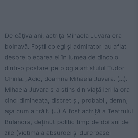
De câţiva ani, actriţa Mihaela Juvara era
bolnavă. Foştii colegi şi admiratori au aflat
despre plecarea ei în lumea de dincolo
dintr-o postare pe blog a artistului Tudor
Chirilă. „Adio, doamnă Mihaela Juvara. (...).
Mihaela Juvara s-a stins din viață ieri la ora
cinci dimineața, discret și, probabil, demn,
așa cum a trăit. (...) A fost actriță a Teatrului
Bulandra, deținut politic timp de doi ani de
zile (victimă a absurdei și dureroasei