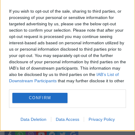
Guvernul a adoptat noi măsuri de
If you wish to opt-out of the sale, sharing to third parties, or
siguranță pentru piața de energie
processing of your personal or sensitive information for
electrică. Transelectrica poate limita
targeted advertising by us, please use the below opt-out
section to confirm your selection. Please note that after your
consumul între orele 19:00 și 23:00 dacă
opt-out request is processed you may continue seeing
interest-based ads based on personal information utilized by
apar deficite în sistem
us or personal information disclosed to third parties prior to
Waze ar putea pierde avertizările
your opt-out. You may separately opt-out of the further
disclosure of your personal information by third parties on the
despre radare și filtre de poliție. Statele
IAB’s list of downstream participants. This information may
also be disclosed by us to third parties on the
IAB’s List of
UE vor decide dacă impun interdicția
Downstream Participants
that may further disclose it to other
third parties.
CONFIRM
Liviu Ciulei
penitenciar
spionaj
teatru
Data Deletion
Data Access
Privacy Policy
tudor chirila
unatc