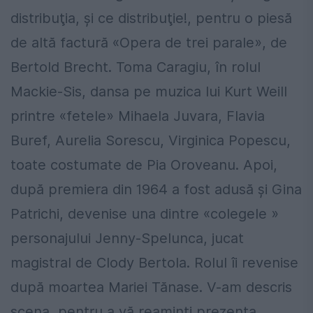
distribuţia, şi ce distribuţie!, pentru o piesă
de altă factură «Opera de trei parale», de
Bertold Brecht. Toma Caragiu, în rolul
Mackie-Sis, dansa pe muzica lui Kurt Weill
printre «fetele» Mihaela Juvara, Flavia
Buref, Aurelia Sorescu, Virginica Popescu,
toate costumate de Pia Oroveanu. Apoi,
după premiera din 1964 a fost adusă şi Gina
Patrichi, devenise una dintre «colegele »
personajului Jenny-Spelunca, jucat
magistral de Clody Bertola. Rolul îi revenise
după moartea Mariei Tănase. V-am descris
scena, pentru a vă reaminti prezența