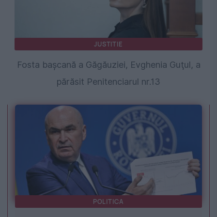
JUSTITIE
Fosta başcană a Găgăuziei, Evghenia Guţul, a
părăsit Penitenciarul nr.13
POLITICA