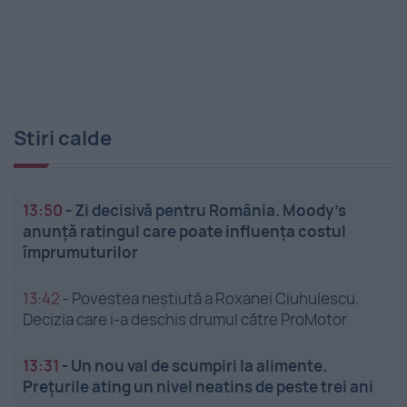
Stiri calde
13:50
-
Zi decisivă pentru România. Moody’s
anunță ratingul care poate influența costul
împrumuturilor
13:42
-
Povestea neștiută a Roxanei Ciuhulescu.
Decizia care i-a deschis drumul către ProMotor
13:31
-
Un nou val de scumpiri la alimente.
Prețurile ating un nivel neatins de peste trei ani