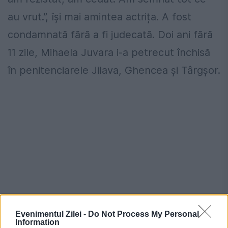
au vrut.”, își mai amintea actrița. A fost
condamnată fără a fi judecată. Doi ani fără
11 zile, Mihaela Juvara i-a petrecut închisă
în penitenciarele Jilava, Ghencea și Târgșor.
Evenimentul Zilei -
Do Not Process My Personal
Information