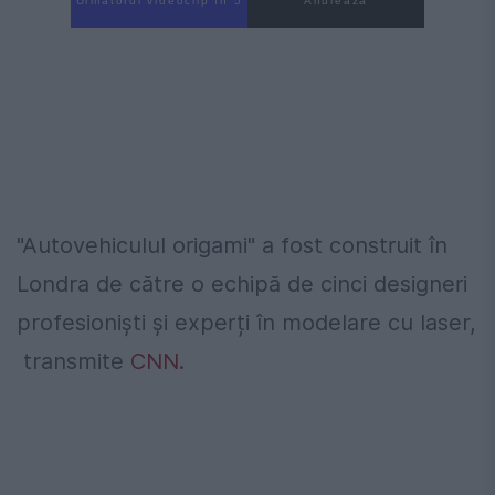
Următorul videoclip în 4
Anulează
"Autovehiculul origami" a fost construit în
Londra de către o echipă
de cinci designeri
profesioniști
și experți în modelare cu laser,
transmite
CNN
.