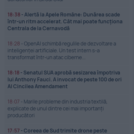
18:38
-
Alertă la Apele Române: Dunărea scade
într-un ritm accelerat. Cât mai poate funcționa
Centrala de la Cernavodă
18:28
-
OpenAI schimbă regulile de dezvoltare a
inteligenței artificiale. Un test intern s-a
transformat într-un atac ciberne...
18:18
-
Senatul SUA aprobă sesizarea împotriva
lui Anthony Fauci. A invocat de peste 100 de ori
Al Cincilea Amendament
18:07
-
Marile probleme din industria textilă,
explicate de unul dintre cei mai importanți
producători
17:57
-
Coreea de Sud trimite drone peste