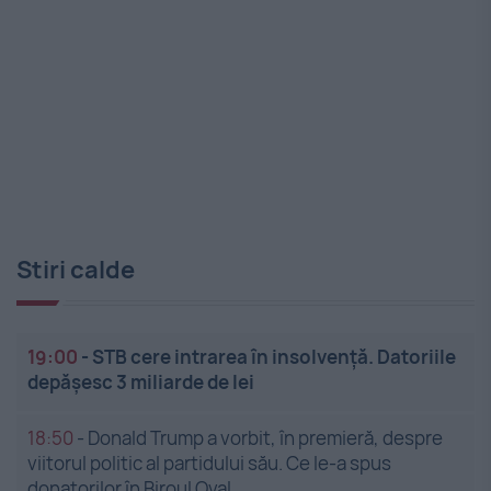
Stiri calde
19:00
-
STB cere intrarea în insolvență. Datoriile
depășesc 3 miliarde de lei
18:50
-
Donald Trump a vorbit, în premieră, despre
viitorul politic al partidului său. Ce le-a spus
donatorilor în Biroul Oval