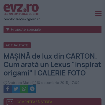
Știri
naționale
coordonare@evzgroup.ro
și
▼ Proiecte speciale
internaționale
|
ACTUALITATE
România
MAȘINĂ de lux din CARTON.
-
Cum arată un Lexus "inspirat
Evenimentul
origami" | GALERIE FOTO
Zilei
Andreea Matei
10 octombrie 2015, 17:09
COMENTEAZĂ ȘTIREA