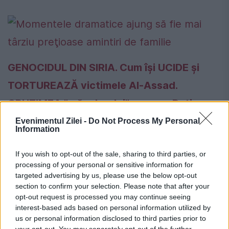
GENOCIDUL DIN SIRIA. Cum își UCIDE și
TORTUREAZĂ victimele Al-Assad.
CRUZIMEA "măcelarului" pe care Putin
vrea să-l mențină la putere folosind
Evenimentul Zilei -
Do Not Process My Personal
Information
TERORIŞTII ISIS ca PRETEXT | GALERIE
If you wish to opt-out of the sale, sharing to third parties, or
FOTO
processing of your personal or sensitive information for
targeted advertising by us, please use the below opt-out
section to confirm your selection. Please note that after your
opt-out request is processed you may continue seeing
interest-based ads based on personal information utilized by
us or personal information disclosed to third parties prior to
your opt-out. You may separately opt-out of the further