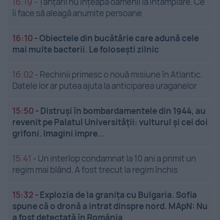
16:19
-
Țânțarii nu înțeapă oamenii la întâmplare. Ce
îi face să aleagă anumite persoane
16:10
-
Obiectele din bucătărie care adună cele
mai multe bacterii. Le folosești zilnic
16:02
-
Rechinii primesc o nouă misiune în Atlantic.
Datele lor ar putea ajuta la anticiparea uraganelor
15:50
-
Distruși în bombardamentele din 1944, au
revenit pe Palatul Universității: vulturul și cei doi
grifoni. Imagini impre...
15:41
-
Un interlop condamnat la 10 ani a primit un
regim mai blând. A fost trecut la regim închis
15:32
-
Explozia de la granița cu Bulgaria. Sofia
spune că o dronă a intrat dinspre nord. MApN: Nu
a fost detectată în România