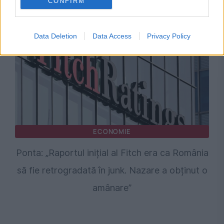
CONFIRM
ChatGPT nu poți să le faci atât de repede”
Data Deletion
Data Access
Privacy Policy
ECONOMIE
Ponta: „Raportul inițial al Fitch era ca România
să fie retrogradată în junk. Nazare a obținut o
amânare”