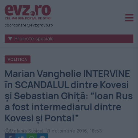
Știri
naționale
coordonare@evzgroup.ro
și
▼ Proiecte speciale
internaționale
|
POLITICA
România
Marian Vanghelie INTERVINE
-
în SCANDALUL dintre Kovesi
Evenimentul
și Sebastian Ghiță: ”Ioan Rus
Zilei
a fost intermediarul dintre
Kovesi și Ponta!”
Melania Stoica
8 octombrie 2016, 18:53