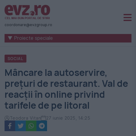
Știri
naționale
coordonare@evzgroup.ro
și
▼ Proiecte speciale
internaționale
|
SOCIAL
România
Mâncare la autoservire,
-
prețuri de restaurant. Val de
Evenimentul
reacții în online privind
Zilei
tarifele de pe litoral
Teodora Vitan
27 iunie 2025, 14:25