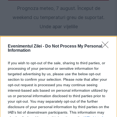
Prognoza meteo, 7 august. Început de
weekend cu temperaturi greu de suportat.
Unde apar vijeliile
Evenimentul Zilei -
Do Not Process My Personal
Information
If you wish to opt-out of the sale, sharing to third parties, or
processing of your personal or sensitive information for
targeted advertising by us, please use the below opt-out
section to confirm your selection. Please note that after your
opt-out request is processed you may continue seeing
interest-based ads based on personal information utilized by
VREMEA
us or personal information disclosed to third parties prior to
your opt-out. You may separately opt-out of the further
România, între caniculă și furtuni. ANM a emis
disclosure of your personal information by third parties on the
noi alerte
IAB’s list of downstream participants. This information may