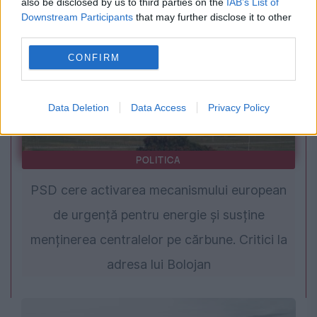
also be disclosed by us to third parties on the
IAB’s List of
Downstream Participants
that may further disclose it to other
third parties.
CONFIRM
Data Deletion
Data Access
Privacy Policy
POLITICA
PSD cere activarea mecanismului european
de urgență pentru energie și susține
menținerea centralelor pe cărbune. Critici la
adresa lui Bolojan