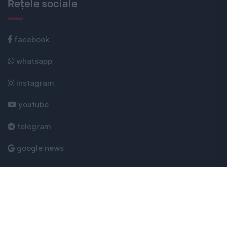
Rețele sociale
facebook
whatsapp
instagram
youtube
telegram
google news
Evenimentul Zilei © 2026 - Toate drepturile rezervate