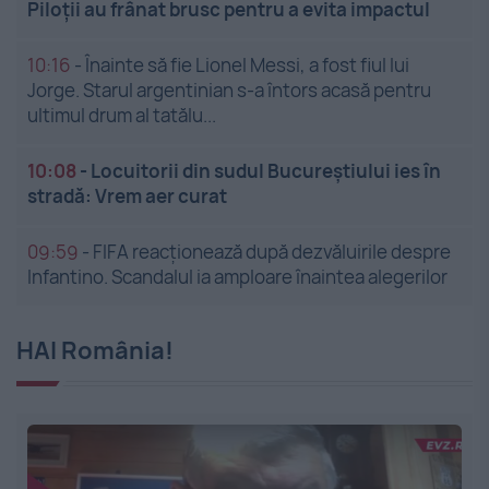
Piloții au frânat brusc pentru a evita impactul
10:16
-
Înainte să fie Lionel Messi, a fost fiul lui
Jorge. Starul argentinian s-a întors acasă pentru
ultimul drum al tatălu...
10:08
-
Locuitorii din sudul Bucureștiului ies în
stradă: Vrem aer curat
09:59
-
FIFA reacționează după dezvăluirile despre
Infantino. Scandalul ia amploare înaintea alegerilor
HAI România!