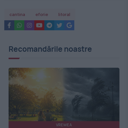
cantina
eforie
litoral
Recomandările noastre
VREMEA