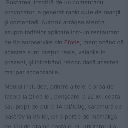
Postarea, însoțită de un comentariu
provocator, a generat rapid sute de reacții
și comentarii. Autorul atrăgea atenția
asupra tarifelor aplicate într-un restaurant
de tip autoservire din
Eforie
, menționând că
acestea sunt prețuri reale, valabile în
prezent, și întrebând retoric dacă acestea
mai par acceptabile.
Meniul includea, printre altele: ciorbă de
fasole la 21 de lei, perișoare la 22 lei, ceafă
sau piept de pui la 14 lei/100g, saramură de
păstrăv la 35 lei, iar o porție de mămăligă
de 150 de grame costa 6 lei. Utilizatorul a